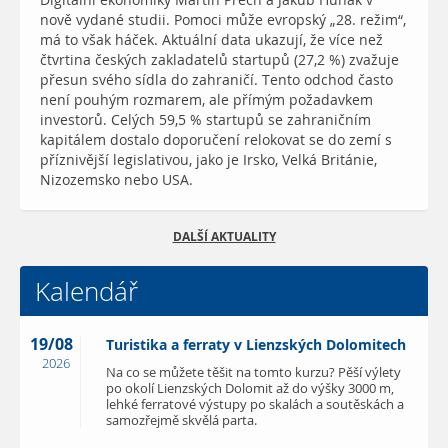
Digitální ekonomiky Martin Přech a Jakub Hunák v
nově vydané studii. Pomoci může evropský „28. režim“,
má to však háček. Aktuální data ukazují, že více než
čtvrtina českých zakladatelů startupů (27,2 %) zvažuje
přesun svého sídla do zahraničí. Tento odchod často
není pouhým rozmarem, ale přímým požadavkem
investorů. Celých 59,5 % startupů se zahraničním
kapitálem dostalo doporučení relokovat se do zemí s
příznivější legislativou, jako je Irsko, Velká Británie,
Nizozemsko nebo USA.
DALŠÍ AKTUALITY
Kalendář
19/08
Turistika a ferraty v Lienzských Dolomitech
2026
Na co se můžete těšit na tomto kurzu? Pěší výlety
po okolí Lienzských Dolomit až do výšky 3000 m,
lehké ferratové výstupy po skalách a soutěskách a
samozřejmě skvělá parta.