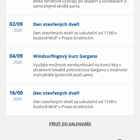
lehké ferratové výstupy po skalách a soutěskách a
samozřejmě skvělá parta.
02/09
Den otevřených dveří
2026
Den otevřených dveří se uskuteční od 17:00 v
budově MUP v Praze-Strašnicích.
04/09
Windsurfingový kurz Gargano
2026
Využijte možnosti windsurfování na konci léta v
atraktivní lokalitě poloostrova Gargano s možností
instruktáže (pokročilí jezdí sami).
16/09
Den otevřených dveří
2026
Den otevřených dveří se uskuteční od 17:00 v
budově MUP v Praze-Strašnicích.
PŘEJÍT DO KALENDÁŘE