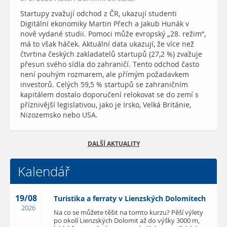
Startupy zvažují odchod z ČR, ukazují studenti
Digitální ekonomiky Martin Přech a Jakub Hunák v
nově vydané studii. Pomoci může evropský „28. režim“,
má to však háček. Aktuální data ukazují, že více než
čtvrtina českých zakladatelů startupů (27,2 %) zvažuje
přesun svého sídla do zahraničí. Tento odchod často
není pouhým rozmarem, ale přímým požadavkem
investorů. Celých 59,5 % startupů se zahraničním
kapitálem dostalo doporučení relokovat se do zemí s
příznivější legislativou, jako je Irsko, Velká Británie,
Nizozemsko nebo USA.
DALŠÍ AKTUALITY
Kalendář
19/08
Turistika a ferraty v Lienzských Dolomitech
2026
Na co se můžete těšit na tomto kurzu? Pěší výlety
po okolí Lienzských Dolomit až do výšky 3000 m,