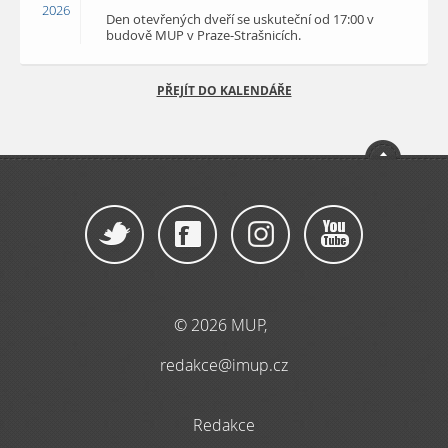
2026
Den otevřených dveří se uskuteční od 17:00 v
budově MUP v Praze-Strašnicích.
PŘEJÍT DO KALENDÁŘE
© 2026 MUP,
redakce@imup.cz
Redakce