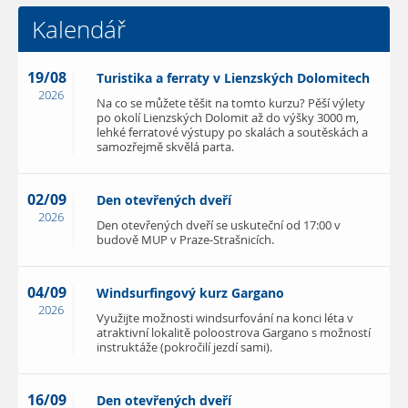
Kalendář
19/08
Turistika a ferraty v Lienzských Dolomitech
2026
Na co se můžete těšit na tomto kurzu? Pěší výlety
po okolí Lienzských Dolomit až do výšky 3000 m,
lehké ferratové výstupy po skalách a soutěskách a
samozřejmě skvělá parta.
02/09
Den otevřených dveří
2026
Den otevřených dveří se uskuteční od 17:00 v
budově MUP v Praze-Strašnicích.
04/09
Windsurfingový kurz Gargano
2026
Využijte možnosti windsurfování na konci léta v
atraktivní lokalitě poloostrova Gargano s možností
instruktáže (pokročilí jezdí sami).
16/09
Den otevřených dveří