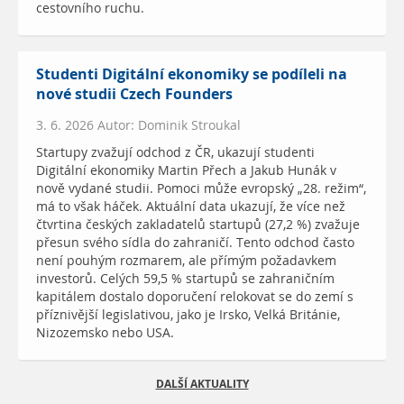
cestovního ruchu.
Studenti Digitální ekonomiky se podíleli na
nové studii Czech Founders
3. 6. 2026 Autor: Dominik Stroukal
Startupy zvažují odchod z ČR, ukazují studenti
Digitální ekonomiky Martin Přech a Jakub Hunák v
nově vydané studii. Pomoci může evropský „28. režim“,
má to však háček. Aktuální data ukazují, že více než
čtvrtina českých zakladatelů startupů (27,2 %) zvažuje
přesun svého sídla do zahraničí. Tento odchod často
není pouhým rozmarem, ale přímým požadavkem
investorů. Celých 59,5 % startupů se zahraničním
kapitálem dostalo doporučení relokovat se do zemí s
příznivější legislativou, jako je Irsko, Velká Británie,
Nizozemsko nebo USA.
DALŠÍ AKTUALITY