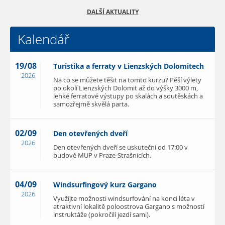
DALŠÍ AKTUALITY
Kalendář
19/08
Turistika a ferraty v Lienzských Dolomitech
2026
Na co se můžete těšit na tomto kurzu? Pěší výlety
po okolí Lienzských Dolomit až do výšky 3000 m,
lehké ferratové výstupy po skalách a soutěskách a
samozřejmě skvělá parta.
02/09
Den otevřených dveří
2026
Den otevřených dveří se uskuteční od 17:00 v
budově MUP v Praze-Strašnicích.
04/09
Windsurfingový kurz Gargano
2026
Využijte možnosti windsurfování na konci léta v
atraktivní lokalitě poloostrova Gargano s možností
instruktáže (pokročilí jezdí sami).