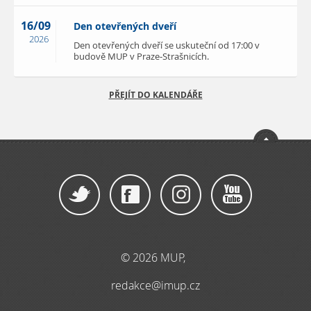
16/09
Den otevřených dveří
2026
Den otevřených dveří se uskuteční od 17:00 v
budově MUP v Praze-Strašnicích.
PŘEJÍT DO KALENDÁŘE
© 2026 MUP,
redakce@imup.cz