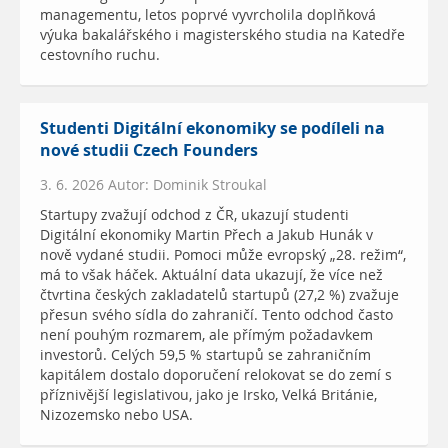
managementu, letos poprvé vyvrcholila doplňková
výuka bakalářského i magisterského studia na Katedře
cestovního ruchu.
Studenti Digitální ekonomiky se podíleli na
nové studii Czech Founders
3. 6. 2026 Autor: Dominik Stroukal
Startupy zvažují odchod z ČR, ukazují studenti
Digitální ekonomiky Martin Přech a Jakub Hunák v
nově vydané studii. Pomoci může evropský „28. režim“,
má to však háček. Aktuální data ukazují, že více než
čtvrtina českých zakladatelů startupů (27,2 %) zvažuje
přesun svého sídla do zahraničí. Tento odchod často
není pouhým rozmarem, ale přímým požadavkem
investorů. Celých 59,5 % startupů se zahraničním
kapitálem dostalo doporučení relokovat se do zemí s
příznivější legislativou, jako je Irsko, Velká Británie,
Nizozemsko nebo USA.