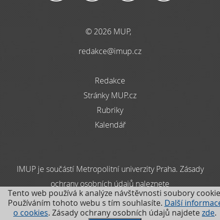
© 2026 MUP,
redakce@imup.cz
Redakce
Stránky MUP.cz
Rubriky
Kalendář
IMUP je součástí Metropolitní univerzity Praha. Zásady
ochrany osobních údajů naleznete
Tento web používá k analýze návštěvnosti soubory cookie
zde
Používáním tohoto webu s tím souhlasíte.
Další informac
o cookies
. Zásady ochrany osobních údajů najdete
zde
.
.