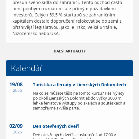
přesun svého sídla do zahraničí. Tento odchod často
není pouhým rozmarem, ale přímým požadavkem
investorů. Celých 59,5 % startupů se zahraničním
kapitálem dostalo doporučení relokovat se do zemí s
příznivější legislativou, jako je Irsko, Velká Británie,
Nizozemsko nebo USA.
DALŠÍ AKTUALITY
Kalendář
19/08
Turistika a ferraty v Lienzských Dolomitech
2026
Na co se můžete těšit na tomto kurzu? Pěší výlety
po okolí Lienzských Dolomit až do výšky 3000 m,
lehké ferratové výstupy po skalách a soutěskách a
samozřejmě skvělá parta.
02/09
Den otevřených dveří
2026
Den otevřených dveří se uskuteční od 17:00 v