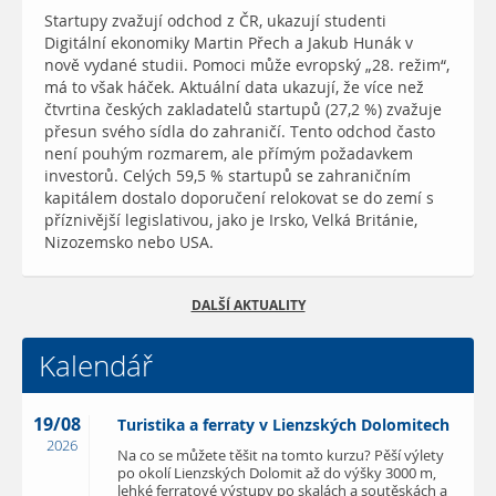
Startupy zvažují odchod z ČR, ukazují studenti
Digitální ekonomiky Martin Přech a Jakub Hunák v
nově vydané studii. Pomoci může evropský „28. režim“,
má to však háček. Aktuální data ukazují, že více než
čtvrtina českých zakladatelů startupů (27,2 %) zvažuje
přesun svého sídla do zahraničí. Tento odchod často
není pouhým rozmarem, ale přímým požadavkem
investorů. Celých 59,5 % startupů se zahraničním
kapitálem dostalo doporučení relokovat se do zemí s
příznivější legislativou, jako je Irsko, Velká Británie,
Nizozemsko nebo USA.
DALŠÍ AKTUALITY
Kalendář
19/08
Turistika a ferraty v Lienzských Dolomitech
2026
Na co se můžete těšit na tomto kurzu? Pěší výlety
po okolí Lienzských Dolomit až do výšky 3000 m,
lehké ferratové výstupy po skalách a soutěskách a