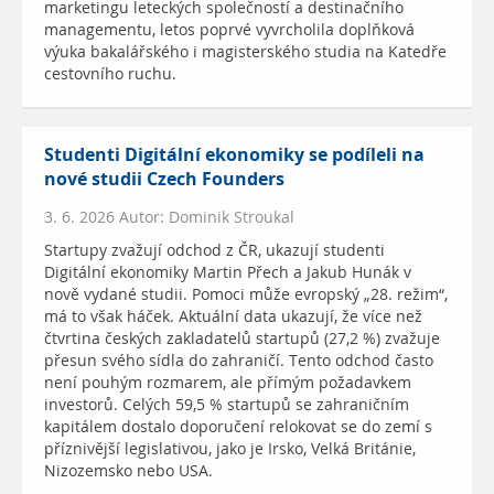
marketingu leteckých společností a destinačního
managementu, letos poprvé vyvrcholila doplňková
výuka bakalářského i magisterského studia na Katedře
cestovního ruchu.
Studenti Digitální ekonomiky se podíleli na
nové studii Czech Founders
3. 6. 2026 Autor: Dominik Stroukal
Startupy zvažují odchod z ČR, ukazují studenti
Digitální ekonomiky Martin Přech a Jakub Hunák v
nově vydané studii. Pomoci může evropský „28. režim“,
má to však háček. Aktuální data ukazují, že více než
čtvrtina českých zakladatelů startupů (27,2 %) zvažuje
přesun svého sídla do zahraničí. Tento odchod často
není pouhým rozmarem, ale přímým požadavkem
investorů. Celých 59,5 % startupů se zahraničním
kapitálem dostalo doporučení relokovat se do zemí s
příznivější legislativou, jako je Irsko, Velká Británie,
Nizozemsko nebo USA.