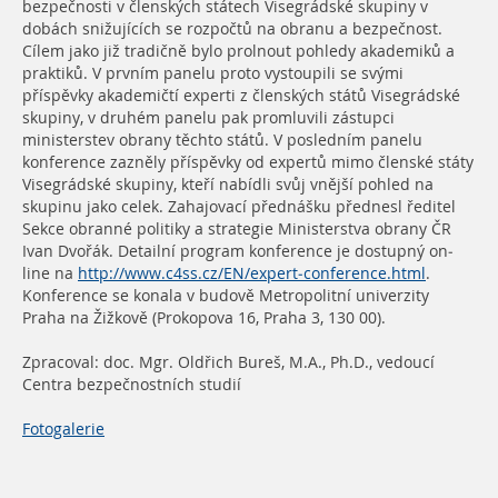
bezpečnosti v členských státech Visegrádské skupiny v
dobách snižujících se rozpočtů na obranu a bezpečnost.
Cílem jako již tradičně bylo prolnout pohledy akademiků a
praktiků. V prvním panelu proto vystoupili se svými
příspěvky akademičtí experti z členských států Visegrádské
skupiny, v druhém panelu pak promluvili zástupci
ministerstev obrany těchto států. V posledním panelu
konference zazněly příspěvky od expertů mimo členské státy
Visegrádské skupiny, kteří nabídli svůj vnější pohled na
skupinu jako celek. Zahajovací přednášku přednesl ředitel
Sekce obranné politiky a strategie Ministerstva obrany ČR
Ivan Dvořák. Detailní program konference je dostupný on-
line na
http://www.c4ss.cz/EN/expert-conference.html
.
Konference se konala v budově Metropolitní univerzity
Praha na Žižkově (Prokopova 16, Praha 3, 130 00).
Zpracoval: doc. Mgr. Oldřich Bureš, M.A., Ph.D., vedoucí
Centra bezpečnostních studií
Fotogalerie