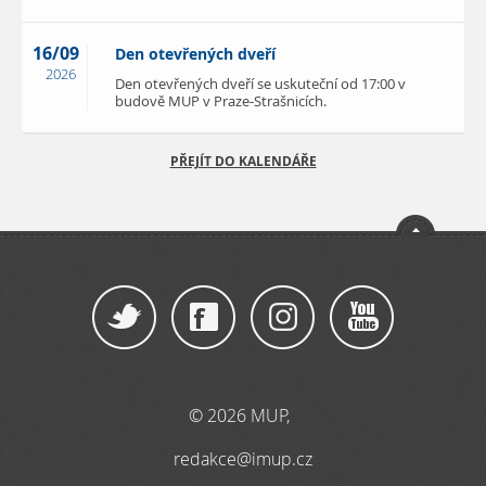
16/09
Den otevřených dveří
2026
Den otevřených dveří se uskuteční od 17:00 v
budově MUP v Praze-Strašnicích.
PŘEJÍT DO KALENDÁŘE
© 2026 MUP,
redakce@imup.cz