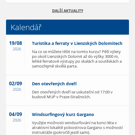
DALŠÍ AKTUALITY
Kalendář
19/08
Turistika a ferraty v Lienzských Dolomitech
2026
Na co se můžete těšit na tomto kurzu? Pěší výlety
po okolí Lienzských Dolomit až do výšky 3000 m,
lehké ferratové výstupy po skalách a soutěskách a
samozřejmě skvělá parta.
02/09
Den otevřených dveří
2026
Den otevřených dveří se uskuteční od 17:00 v
budově MUP v Praze-Strašnicích.
04/09
Windsurfingový kurz Gargano
2026
Využijte možnosti windsurfování na konci léta v
atraktivní lokalitě poloostrova Gargano s možností
instruktáže (pokročilí jezdí sami).