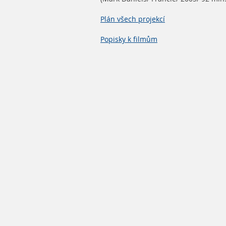
Plán všech projekcí
Popisky k filmům