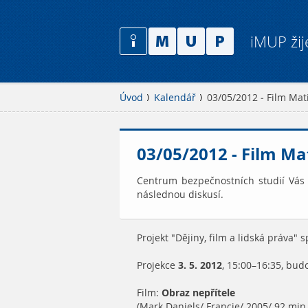
iMUP žij
Úvod
Kalendář
03/05/2012 - Film Mat
03/05/2012 - Film Ma
Centrum bezpečnostních studií Vás 
následnou diskusí.
Projekt "Dějiny, film a lidská práva" s
Projekce
3. 5. 2012
, 15:00–16:35, bud
Film:
Obraz nepřítele
(Mark Daniels/ Francie/ 2005/ 92 min.