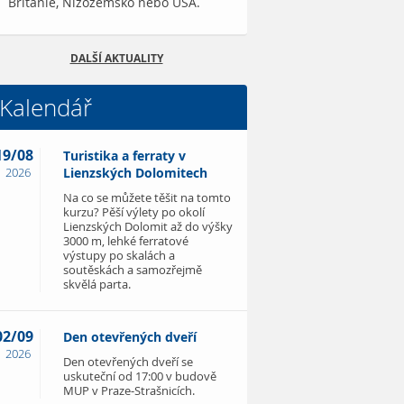
Británie, Nizozemsko nebo USA.
DALŠÍ AKTUALITY
Kalendář
19/08
Turistika a ferraty v
2026
Lienzských Dolomitech
Na co se můžete těšit na tomto
kurzu? Pěší výlety po okolí
Lienzských Dolomit až do výšky
3000 m, lehké ferratové
výstupy po skalách a
soutěskách a samozřejmě
skvělá parta.
02/09
Den otevřených dveří
2026
Den otevřených dveří se
uskuteční od 17:00 v budově
MUP v Praze-Strašnicích.