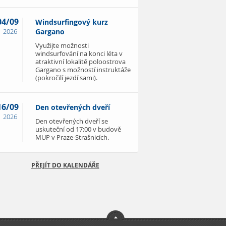
04/09
Windsurfingový kurz
2026
Gargano
Využijte možnosti
windsurfování na konci léta v
atraktivní lokalitě poloostrova
Gargano s možností instruktáže
(pokročilí jezdí sami).
16/09
Den otevřených dveří
2026
Den otevřených dveří se
uskuteční od 17:00 v budově
MUP v Praze-Strašnicích.
PŘEJÍT DO KALENDÁŘE