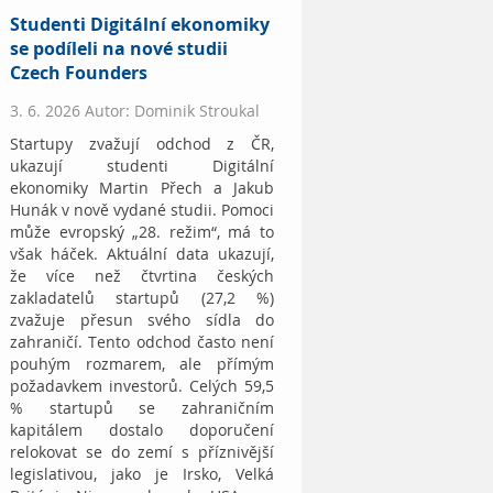
Studenti Digitální ekonomiky
se podíleli na nové studii
Czech Founders
3. 6. 2026 Autor: Dominik Stroukal
Startupy zvažují odchod z ČR,
ukazují studenti Digitální
ekonomiky Martin Přech a Jakub
Hunák v nově vydané studii. Pomoci
může evropský „28. režim“, má to
však háček. Aktuální data ukazují,
že více než čtvrtina českých
zakladatelů startupů (27,2 %)
zvažuje přesun svého sídla do
zahraničí. Tento odchod často není
pouhým rozmarem, ale přímým
požadavkem investorů. Celých 59,5
% startupů se zahraničním
kapitálem dostalo doporučení
relokovat se do zemí s příznivější
legislativou, jako je Irsko, Velká