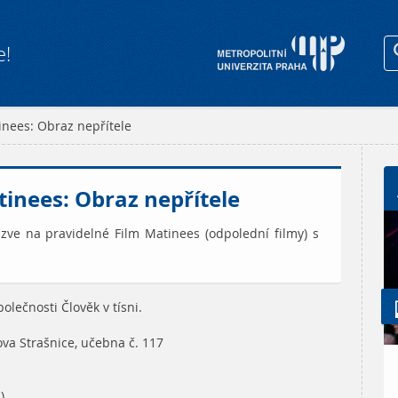
e!
inees: Obraz nepřítele
tinees: Obraz nepřítele
zve na pravidelné Film Matinees (odpolední filmy) s
polečnosti Člověk v tísni.
ova Strašnice, učebna č. 117
)