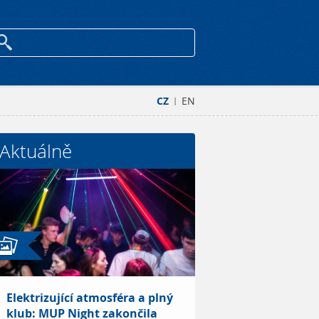
CZ
EN
|
Aktuálně
Elektrizující atmosféra a plný
klub: MUP Night zakončila