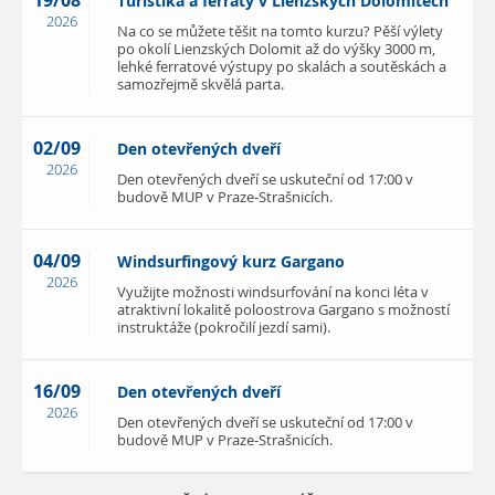
19/08
Turistika a ferraty v Lienzských Dolomitech
2026
Na co se můžete těšit na tomto kurzu? Pěší výlety
po okolí Lienzských Dolomit až do výšky 3000 m,
lehké ferratové výstupy po skalách a soutěskách a
samozřejmě skvělá parta.
02/09
Den otevřených dveří
2026
Den otevřených dveří se uskuteční od 17:00 v
budově MUP v Praze-Strašnicích.
04/09
Windsurfingový kurz Gargano
2026
Využijte možnosti windsurfování na konci léta v
atraktivní lokalitě poloostrova Gargano s možností
instruktáže (pokročilí jezdí sami).
16/09
Den otevřených dveří
2026
Den otevřených dveří se uskuteční od 17:00 v
budově MUP v Praze-Strašnicích.