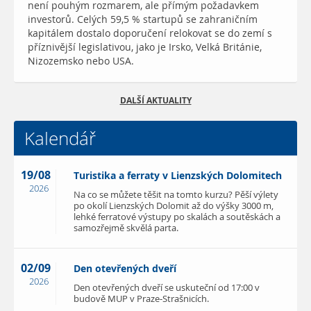
není pouhým rozmarem, ale přímým požadavkem
investorů. Celých 59,5 % startupů se zahraničním
kapitálem dostalo doporučení relokovat se do zemí s
příznivější legislativou, jako je Irsko, Velká Británie,
Nizozemsko nebo USA.
DALŠÍ AKTUALITY
Kalendář
19/08
Turistika a ferraty v Lienzských Dolomitech
2026
Na co se můžete těšit na tomto kurzu? Pěší výlety
po okolí Lienzských Dolomit až do výšky 3000 m,
lehké ferratové výstupy po skalách a soutěskách a
samozřejmě skvělá parta.
02/09
Den otevřených dveří
2026
Den otevřených dveří se uskuteční od 17:00 v
budově MUP v Praze-Strašnicích.