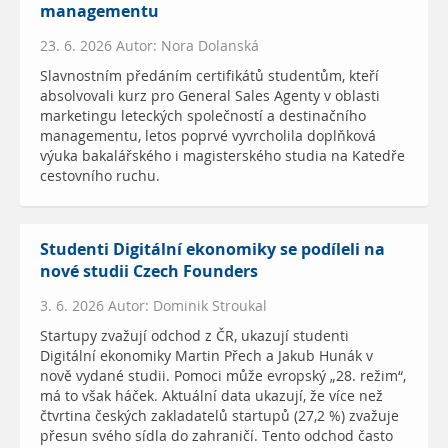
managementu
23. 6. 2026 Autor: Nora Dolanská
Slavnostním předáním certifikátů studentům, kteří
absolvovali kurz pro General Sales Agenty v oblasti
marketingu leteckých společností a destinačního
managementu, letos poprvé vyvrcholila doplňková
výuka bakalářského i magisterského studia na Katedře
cestovního ruchu.
Studenti Digitální ekonomiky se podíleli na
nové studii Czech Founders
3. 6. 2026 Autor: Dominik Stroukal
Startupy zvažují odchod z ČR, ukazují studenti
Digitální ekonomiky Martin Přech a Jakub Hunák v
nově vydané studii. Pomoci může evropský „28. režim“,
má to však háček. Aktuální data ukazují, že více než
čtvrtina českých zakladatelů startupů (27,2 %) zvažuje
přesun svého sídla do zahraničí. Tento odchod často