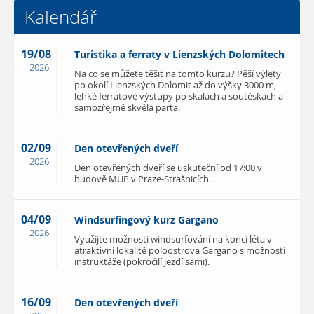
Kalendář
19/08
Turistika a ferraty v Lienzských Dolomitech
2026
Na co se můžete těšit na tomto kurzu? Pěší výlety
po okolí Lienzských Dolomit až do výšky 3000 m,
lehké ferratové výstupy po skalách a soutěskách a
samozřejmě skvělá parta.
02/09
Den otevřených dveří
2026
Den otevřených dveří se uskuteční od 17:00 v
budově MUP v Praze-Strašnicích.
04/09
Windsurfingový kurz Gargano
2026
Využijte možnosti windsurfování na konci léta v
atraktivní lokalitě poloostrova Gargano s možností
instruktáže (pokročilí jezdí sami).
16/09
Den otevřených dveří