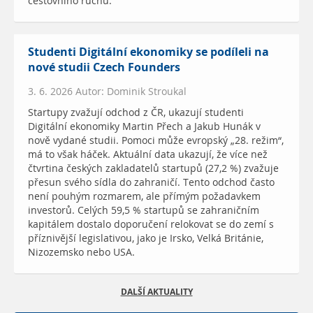
cestovního ruchu.
Studenti Digitální ekonomiky se podíleli na
nové studii Czech Founders
3. 6. 2026 Autor: Dominik Stroukal
Startupy zvažují odchod z ČR, ukazují studenti
Digitální ekonomiky Martin Přech a Jakub Hunák v
nově vydané studii. Pomoci může evropský „28. režim“,
má to však háček. Aktuální data ukazují, že více než
čtvrtina českých zakladatelů startupů (27,2 %) zvažuje
přesun svého sídla do zahraničí. Tento odchod často
není pouhým rozmarem, ale přímým požadavkem
investorů. Celých 59,5 % startupů se zahraničním
kapitálem dostalo doporučení relokovat se do zemí s
příznivější legislativou, jako je Irsko, Velká Británie,
Nizozemsko nebo USA.
DALŠÍ AKTUALITY