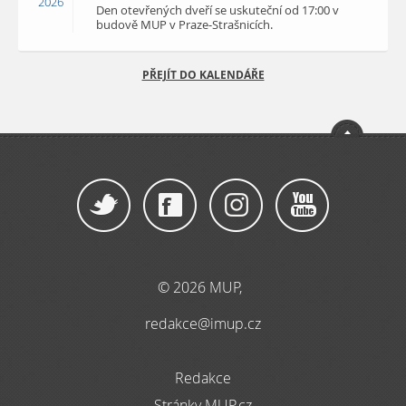
2026
Den otevřených dveří se uskuteční od 17:00 v
budově MUP v Praze-Strašnicích.
PŘEJÍT DO KALENDÁŘE
© 2026 MUP,
redakce@imup.cz
Redakce
Stránky MUP.cz