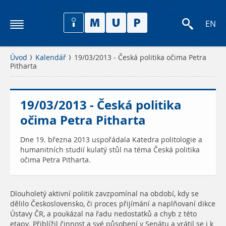
EN
Úvod
Kalendář
19/03/2013 - Česká politika očima Petra
Pitharta
19/03/2013 - Česká politika
očima Petra Pitharta
Dne 19. března 2013 uspořádala Katedra politologie a
humanitních studií kulatý stůl na téma Česká politika
očima Petra Pitharta.
Dlouholetý aktivní politik zavzpomínal na období, kdy se
dělilo Československo, či proces přijímání a naplňovaní dikce
Ústavy ČR, a poukázal na řadu nedostatků a chyb z této
etapy. Přiblížil činnost a své působení v Senátu a vrátil se i k