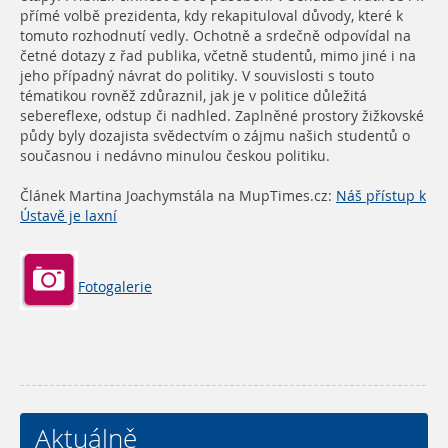
přímé volbě prezidenta, kdy rekapituloval důvody, které k
tomuto rozhodnutí vedly. Ochotně a srdečně odpovídal na
četné dotazy z řad publika, včetně studentů, mimo jiné i na
jeho případný návrat do politiky. V souvislosti s touto
tématikou rovněž zdůraznil, jak je v politice důležitá
sebereflexe, odstup či nadhled. Zaplněné prostory žižkovské
půdy byly dozajista svědectvím o zájmu našich studentů o
současnou i nedávno minulou českou politiku.
Článek Martina Joachymstála na MupTimes.cz:
Náš přístup k
Ústavě je laxní
Fotogalerie
Aktuálně