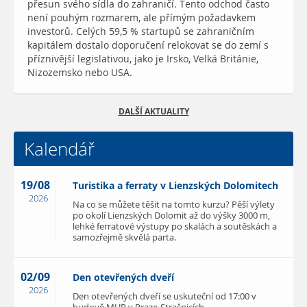
přesun svého sídla do zahraničí. Tento odchod často
není pouhým rozmarem, ale přímým požadavkem
investorů. Celých 59,5 % startupů se zahraničním
kapitálem dostalo doporučení relokovat se do zemí s
příznivější legislativou, jako je Irsko, Velká Británie,
Nizozemsko nebo USA.
DALŠÍ AKTUALITY
Kalendář
19/08
Turistika a ferraty v Lienzských Dolomitech
2026
Na co se můžete těšit na tomto kurzu? Pěší výlety
po okolí Lienzských Dolomit až do výšky 3000 m,
lehké ferratové výstupy po skalách a soutěskách a
samozřejmě skvělá parta.
02/09
Den otevřených dveří
2026
Den otevřených dveří se uskuteční od 17:00 v