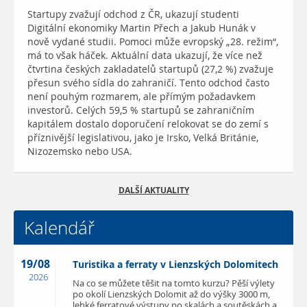
Startupy zvažují odchod z ČR, ukazují studenti
Digitální ekonomiky Martin Přech a Jakub Hunák v
nově vydané studii. Pomoci může evropský „28. režim“,
má to však háček. Aktuální data ukazují, že více než
čtvrtina českých zakladatelů startupů (27,2 %) zvažuje
přesun svého sídla do zahraničí. Tento odchod často
není pouhým rozmarem, ale přímým požadavkem
investorů. Celých 59,5 % startupů se zahraničním
kapitálem dostalo doporučení relokovat se do zemí s
příznivější legislativou, jako je Irsko, Velká Británie,
Nizozemsko nebo USA.
DALŠÍ AKTUALITY
Kalendář
19/08
Turistika a ferraty v Lienzských Dolomitech
2026
Na co se můžete těšit na tomto kurzu? Pěší výlety
po okolí Lienzských Dolomit až do výšky 3000 m,
lehké ferratové výstupy po skalách a soutěskách a