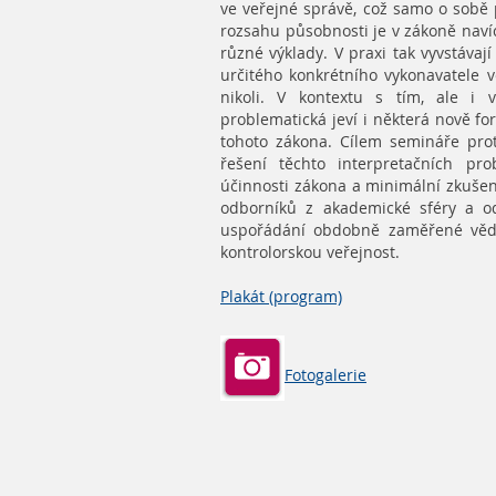
ve veřejné správě, což samo o sob
rozsahu působnosti je v zákoně na
různé výklady. V praxi tak vyvstávají
určitého konkrétního vykonavatele v
nikoli. V kontextu s tím, ale i v
problematická jeví i některá nově f
tohoto zákona. Cílem semináře pro
řešení těchto interpretačních p
účinnosti zákona a minimální zkušeno
odborníků z akademické sféry a o
uspořádání obdobně zaměřené věde
kontrolorskou veřejnost.
Plakát (program)
Fotogalerie