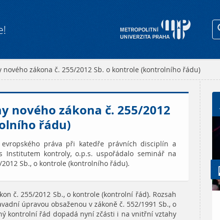
e!
 nového zákona č. 255/2012 Sb. o kontrole (kontrolního řádu)
my nového zákona č. 255/2012
rolního řádu)
evropského práva při katedře právních disciplín a
 Institutem kontroly, o.p.s. uspořádalo seminář na
012 Sb., o kontrole (kontrolního řádu).
on č. 255/2012 Sb., o kontrole (kontrolní řád). Rozsah
avadní úpravou obsaženou v zákoně č. 552/1991 Sb., o
ý kontrolní řád dopadá nyní zčásti i na vnitřní vztahy