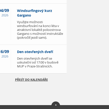
04/09
Windsurfingový kurz
2026
Gargano
Využijte možnosti
windsurfování na konci léta v
atraktivní lokalitě poloostrova
Gargano s možností instruktáže
(pokročilí jezdí sami).
16/09
Den otevřených dveří
2026
Den otevřených dveří se
uskuteční od 17:00 v budově
MUP v Praze-Strašnicích.
PŘEJÍT DO KALENDÁŘE