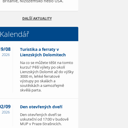
Británie, Nizozemsko nebo USA.
DALŠÍ AKTUALITY
Kalendář
19/08
Turistika a ferraty v
2026
Lienzských Dolomitech
Na co se můžete těšit na tomto
kurzu? Pěší výlety po okolí
Lienzských Dolomit až do výšky
3000 m, lehké ferratové
výstupy po skalách a
soutěskách a samozřejmě
skvělá parta.
02/09
Den otevřených dveří
2026
Den otevřených dveří se
uskuteční od 17:00 v budově
MUP v Praze-Strašnicích.