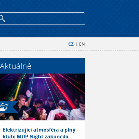
CZ
EN
|
Aktuálně
Elektrizující atmosféra a plný
klub: MUP Night zakončila