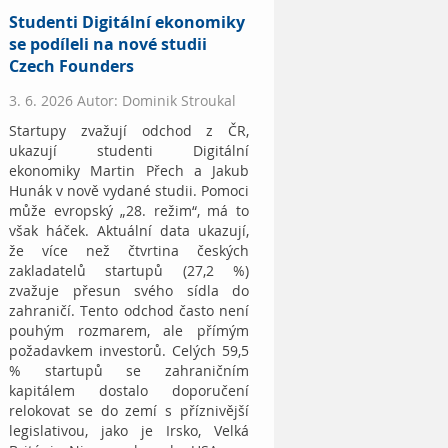
Studenti Digitální ekonomiky
se podíleli na nové studii
Czech Founders
3. 6. 2026 Autor: Dominik Stroukal
Startupy zvažují odchod z ČR,
ukazují studenti Digitální
ekonomiky Martin Přech a Jakub
Hunák v nově vydané studii. Pomoci
může evropský „28. režim“, má to
však háček. Aktuální data ukazují,
že více než čtvrtina českých
zakladatelů startupů (27,2 %)
zvažuje přesun svého sídla do
zahraničí. Tento odchod často není
pouhým rozmarem, ale přímým
požadavkem investorů. Celých 59,5
% startupů se zahraničním
kapitálem dostalo doporučení
relokovat se do zemí s příznivější
legislativou, jako je Irsko, Velká