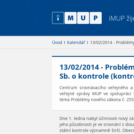
iMUP žij
Úvod
Kalendář
13/02/2014 - Problémy
13/02/2014 - Problé
Sb. o kontrole (kont
Centrum srovnávacího veřejného a 
veřejné správy MUP ve spolupráci s
téma Problémy nového zákona č. 255/2
Dne 1. ledna nabyl účinnosti nový zák
jeho působnosti je ve srovnání s dos
státní kontrole významně širší. Obecn