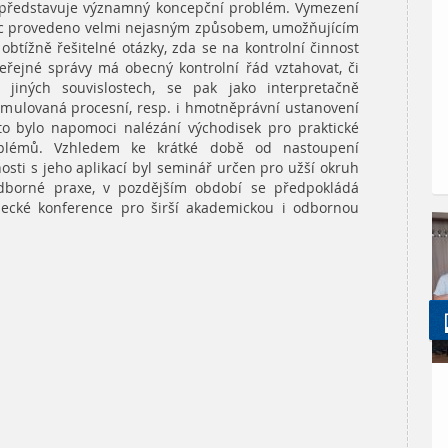
ě představuje významný koncepční problém. Vymezení
víc provedeno velmi nejasným způsobem, umožňujícím
 obtížně řešitelné otázky, zda se na kontrolní činnost
eřejné správy má obecný kontrolní řád vztahovat, či
 jiných souvislostech, se pak jako interpretačně
ormulovaná procesní, resp. i hmotněprávní ustanovení
to bylo napomoci nalézání východisek pro praktické
roblémů. Vzhledem ke krátké době od nastoupení
sti s jeho aplikací byl seminář určen pro užší okruh
dborné praxe, v pozdějším období se předpokládá
cké konference pro širší akademickou i odbornou