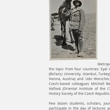
Metropo
the topic from four countries: Eyal G
(Bo?aziçi University, Istanbul, Turke
Vienna, Austria) and Udo Worsche
Czech-based colleagues Mitchell Bel
Volfová (Oriental Institute of the
History Society of the Czech Republic
Few dozen students, scholars, jou
participate in the day of lectures 