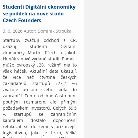
Studenti Digitální ekonomiky
se podíleli na nové studii
Czech Founders
3. 6. 2026 Autor: Dominik Stroukal
Startupy zvažují odchod z ČR,
ukazují studenti Digitální
ekonomiky Martin Přech a Jakub
Hunák v nově vydané studii. Pomoci
může evropský „28. režim“, má to
však háček. Aktuální data ukazují,
že více než čtvrtina českých
zakladatelů startupů (27,2 %)
zvažuje přesun svého sídla do
zahraničí. Tento odchod často není
pouhým rozmarem, ale přímým
požadavkem investorů. Celých 59,5
% startupů se zahraničním
kapitálem dostalo doporučení
relokovat se do zemí s příznivější
legislativou, jako je Irsko, Velká