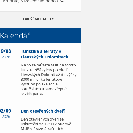
Británie, Nizozemsko nebo USA.
DALŠÍ AKTUALITY
Kalendář
19/08
Turistika a ferraty v
2026
Lienzských Dolomitech
Na co se můžete těšit na tomto
kurzu? Pěší výlety po okolí
Lienzských Dolomit až do výšky
3000 m, lehké ferratové
výstupy po skalách a
soutěskách a samozřejmě
skvělá parta.
02/09
Den otevřených dveří
2026
Den otevřených dveří se
uskuteční od 17:00 v budově
MUP v Praze-Strašnicích.