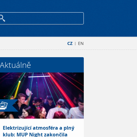
CZ
EN
|
Aktuálně
Elektrizující atmosféra a plný
klub: MUP Night zakončila