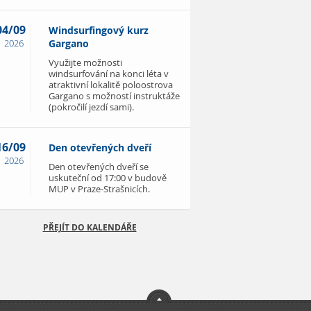
04/09
Windsurfingový kurz
2026
Gargano
Využijte možnosti
windsurfování na konci léta v
atraktivní lokalitě poloostrova
Gargano s možností instruktáže
(pokročilí jezdí sami).
16/09
Den otevřených dveří
2026
Den otevřených dveří se
uskuteční od 17:00 v budově
MUP v Praze-Strašnicích.
PŘEJÍT DO KALENDÁŘE