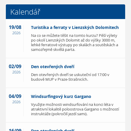
Kalendář
19/08
Turistika a ferraty v Lienzských Dolomitech
2026
Na co se můžete těšit na tomto kurzu? Pěší výlety
po okolí Lienzských Dolomit až do výšky 3000 m,
lehké ferratové výstupy po skalách a soutěskách a
samozřejmě skvělá parta.
02/09
Den otevřených dveří
2026
Den otevřených dveří se uskuteční od 17:00 v
budově MUP v Praze-Strašnicích.
04/09
Windsurfingový kurz Gargano
2026
Využijte možnosti windsurfování na konci léta v
atraktivní lokalitě poloostrova Gargano s možností
instruktáže (pokročilí jezdí sami).
16/09