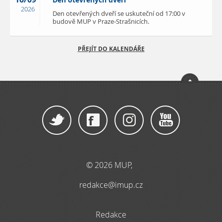
Den otevřených dveří
2026
Den otevřených dveří se uskuteční od 17:00 v
budově MUP v Praze-Strašnicích.
PŘEJÍT DO KALENDÁŘE
© 2026 MUP,
redakce@imup.cz
Redakce