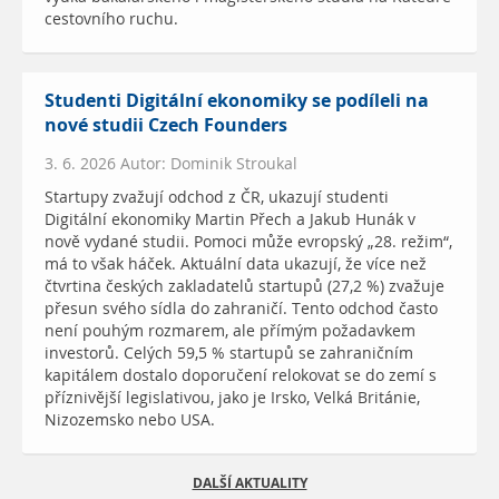
cestovního ruchu.
Studenti Digitální ekonomiky se podíleli na
nové studii Czech Founders
3. 6. 2026 Autor: Dominik Stroukal
Startupy zvažují odchod z ČR, ukazují studenti
Digitální ekonomiky Martin Přech a Jakub Hunák v
nově vydané studii. Pomoci může evropský „28. režim“,
má to však háček. Aktuální data ukazují, že více než
čtvrtina českých zakladatelů startupů (27,2 %) zvažuje
přesun svého sídla do zahraničí. Tento odchod často
není pouhým rozmarem, ale přímým požadavkem
investorů. Celých 59,5 % startupů se zahraničním
kapitálem dostalo doporučení relokovat se do zemí s
příznivější legislativou, jako je Irsko, Velká Británie,
Nizozemsko nebo USA.
DALŠÍ AKTUALITY