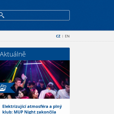
CZ
EN
|
Aktuálně
Elektrizující atmosféra a plný
klub: MUP Night zakončila