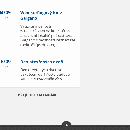
04/09
Windsurfingový kurz
2026
Gargano
Využijte možnosti
windsurfování na konci léta v
atraktivní lokalitě poloostrova
Gargano s možností instruktáže
(pokročilí jezdí sami).
16/09
Den otevřených dveří
2026
Den otevřených dveří se
uskuteční od 17:00 v budově
MUP v Praze-Strašnicích.
PŘEJÍT DO KALENDÁŘE