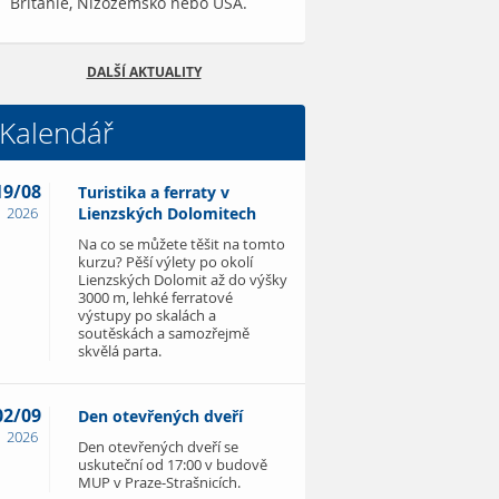
Británie, Nizozemsko nebo USA.
DALŠÍ AKTUALITY
Kalendář
19/08
Turistika a ferraty v
2026
Lienzských Dolomitech
Na co se můžete těšit na tomto
kurzu? Pěší výlety po okolí
Lienzských Dolomit až do výšky
3000 m, lehké ferratové
výstupy po skalách a
soutěskách a samozřejmě
skvělá parta.
02/09
Den otevřených dveří
2026
Den otevřených dveří se
uskuteční od 17:00 v budově
MUP v Praze-Strašnicích.