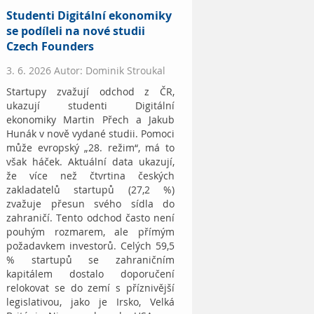
Studenti Digitální ekonomiky
se podíleli na nové studii
Czech Founders
3. 6. 2026 Autor: Dominik Stroukal
Startupy zvažují odchod z ČR,
ukazují studenti Digitální
ekonomiky Martin Přech a Jakub
Hunák v nově vydané studii. Pomoci
může evropský „28. režim“, má to
však háček. Aktuální data ukazují,
že více než čtvrtina českých
zakladatelů startupů (27,2 %)
zvažuje přesun svého sídla do
zahraničí. Tento odchod často není
pouhým rozmarem, ale přímým
požadavkem investorů. Celých 59,5
% startupů se zahraničním
kapitálem dostalo doporučení
relokovat se do zemí s příznivější
legislativou, jako je Irsko, Velká