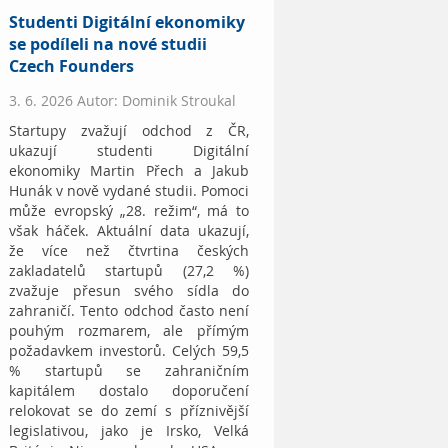
Studenti Digitální ekonomiky
se podíleli na nové studii
Czech Founders
3. 6. 2026 Autor: Dominik Stroukal
Startupy zvažují odchod z ČR,
ukazují studenti Digitální
ekonomiky Martin Přech a Jakub
Hunák v nově vydané studii. Pomoci
může evropský „28. režim“, má to
však háček. Aktuální data ukazují,
že více než čtvrtina českých
zakladatelů startupů (27,2 %)
zvažuje přesun svého sídla do
zahraničí. Tento odchod často není
pouhým rozmarem, ale přímým
požadavkem investorů. Celých 59,5
% startupů se zahraničním
kapitálem dostalo doporučení
relokovat se do zemí s příznivější
legislativou, jako je Irsko, Velká