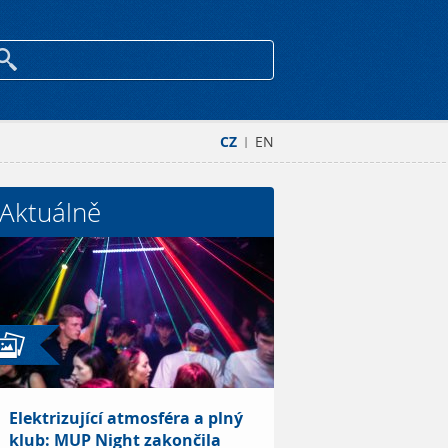
CZ
EN
|
Aktuálně
Elektrizující atmosféra a plný
klub: MUP Night zakončila