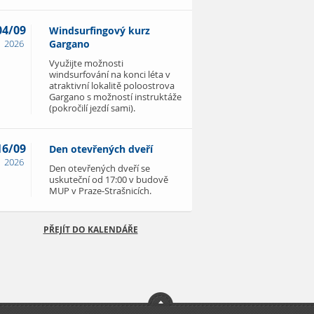
04/09
Windsurfingový kurz
2026
Gargano
Využijte možnosti
windsurfování na konci léta v
atraktivní lokalitě poloostrova
Gargano s možností instruktáže
(pokročilí jezdí sami).
16/09
Den otevřených dveří
2026
Den otevřených dveří se
uskuteční od 17:00 v budově
MUP v Praze-Strašnicích.
PŘEJÍT DO KALENDÁŘE