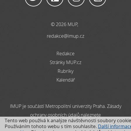
© 2026 MUP,
redakce@imup.cz
Redakce
Stránky MUP.cz
Rubriky
Kalendář
IMUP je součástí Metropolitní univerzity Praha. Zásady
ochrany osobních údajů naleznete
Tento web používá k analýze návštěvnosti soubory cookie
zde
Používáním tohoto webu s tím souhlasíte.
Další informac