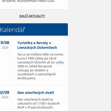
Británie, Nizozemsko nebo USA.
DALŠÍ AKTUALITY
Kalendář
19/08
Turistika a ferraty v
2026
Lienzských Dolomitech
Na co se můžete těšit na tomto
kurzu? Pěší výlety po okolí
Lienzských Dolomit až do výšky
3000 m, lehké ferratové
výstupy po skalách a
soutěskách a samozřejmě
skvělá parta.
02/09
Den otevřených dveří
2026
Den otevřených dveří se
uskuteční od 17:00 v budově
MUP v Praze-Strašnicích.