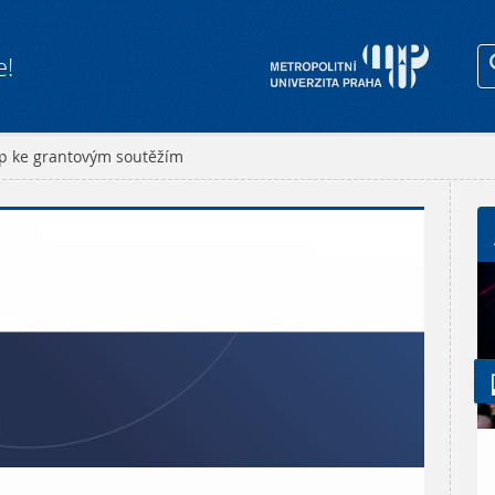
e!
p ke grantovým soutěžím