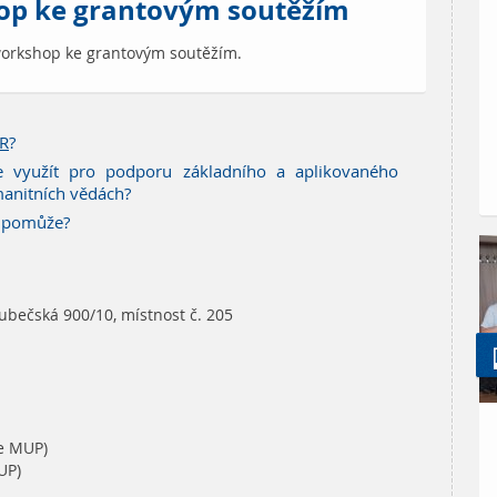
hop ke grantovým soutěžím
orkshop ke grantovým soutěžím.
R
?
ze využít pro podporu základního a aplikovaného
anitních vědách?
P pomůže?
bečská 900/10, místnost č. 205
je MUP)
UP)