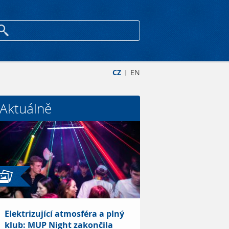
CZ
EN
|
Aktuálně
Elektrizující atmosféra a plný
klub: MUP Night zakončila