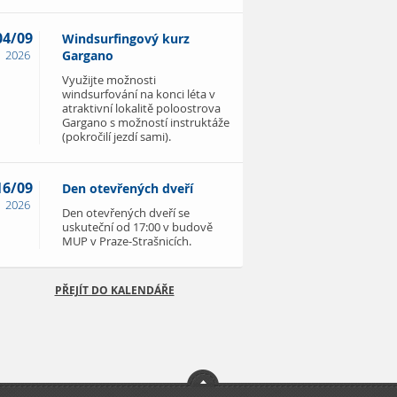
04/09
Windsurfingový kurz
2026
Gargano
Využijte možnosti
windsurfování na konci léta v
atraktivní lokalitě poloostrova
Gargano s možností instruktáže
(pokročilí jezdí sami).
16/09
Den otevřených dveří
2026
Den otevřených dveří se
uskuteční od 17:00 v budově
MUP v Praze-Strašnicích.
PŘEJÍT DO KALENDÁŘE