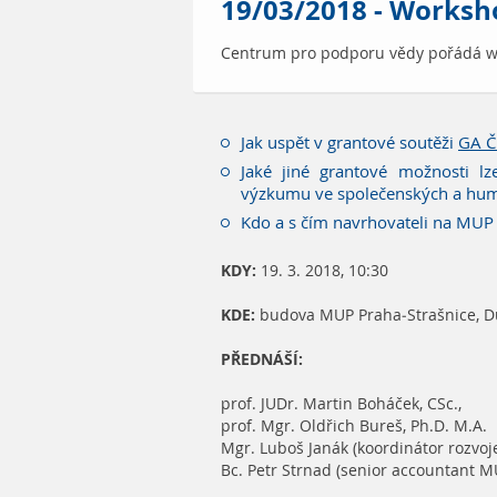
19/03/2018 - Works
Centrum pro podporu vědy pořádá w
Jak uspět v grantové soutěži
GA Č
Jaké jiné grantové možnosti l
výzkumu ve společenských a hum
Kdo a s čím navrhovateli na MU
KDY:
19. 3. 2018, 10:30
KDE:
budova MUP Praha-Strašnice, Du
PŘEDNÁŠÍ:
prof. JUDr. Martin Boháček, CSc.,
prof. Mgr. Oldřich Bureš, Ph.D. M.A.
Mgr. Luboš Janák (koordinátor rozvo
Bc. Petr Strnad (senior accountant M