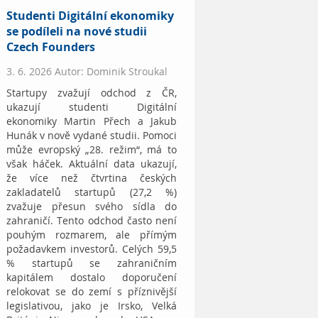
Studenti Digitální ekonomiky
se podíleli na nové studii
Czech Founders
3. 6. 2026 Autor: Dominik Stroukal
Startupy zvažují odchod z ČR,
ukazují studenti Digitální
ekonomiky Martin Přech a Jakub
Hunák v nově vydané studii. Pomoci
může evropský „28. režim“, má to
však háček. Aktuální data ukazují,
že více než čtvrtina českých
zakladatelů startupů (27,2 %)
zvažuje přesun svého sídla do
zahraničí. Tento odchod často není
pouhým rozmarem, ale přímým
požadavkem investorů. Celých 59,5
% startupů se zahraničním
kapitálem dostalo doporučení
relokovat se do zemí s příznivější
legislativou, jako je Irsko, Velká