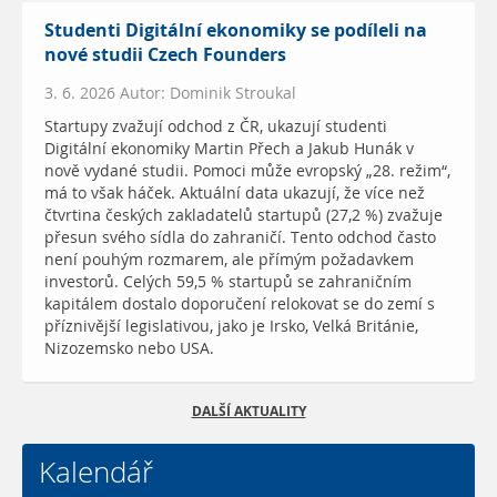
Studenti Digitální ekonomiky se podíleli na
nové studii Czech Founders
3. 6. 2026 Autor: Dominik Stroukal
Startupy zvažují odchod z ČR, ukazují studenti
Digitální ekonomiky Martin Přech a Jakub Hunák v
nově vydané studii. Pomoci může evropský „28. režim“,
má to však háček. Aktuální data ukazují, že více než
čtvrtina českých zakladatelů startupů (27,2 %) zvažuje
přesun svého sídla do zahraničí. Tento odchod často
není pouhým rozmarem, ale přímým požadavkem
investorů. Celých 59,5 % startupů se zahraničním
kapitálem dostalo doporučení relokovat se do zemí s
příznivější legislativou, jako je Irsko, Velká Británie,
Nizozemsko nebo USA.
DALŠÍ AKTUALITY
Kalendář