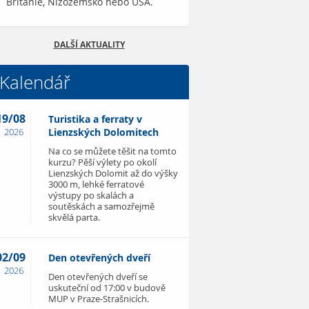
Británie, Nizozemsko nebo USA.
DALŠÍ AKTUALITY
Kalendář
19/08
Turistika a ferraty v
2026
Lienzských Dolomitech
Na co se můžete těšit na tomto
kurzu? Pěší výlety po okolí
Lienzských Dolomit až do výšky
3000 m, lehké ferratové
výstupy po skalách a
soutěskách a samozřejmě
skvělá parta.
02/09
Den otevřených dveří
2026
Den otevřených dveří se
uskuteční od 17:00 v budově
MUP v Praze-Strašnicích.