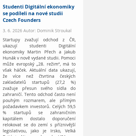
Studenti Digitální ekonomiky
se podíleli na nové studii
Czech Founders
3. 6. 2026 Autor: Dominik Stroukal
Startupy zvažují odchod z ČR,
ukazují studenti Digitální
ekonomiky Martin Přech a Jakub
Hunák v nově vydané studii. Pomoci
může evropský „28. režim“, má to
však háček. Aktuální data ukazují,
že více než čtvrtina českých
zakladatelů startupů (27,2 %)
zvažuje přesun svého sídla do
zahraničí. Tento odchod často není
pouhým rozmarem, ale přímým
požadavkem investorů. Celých 59,5
% startupů se zahraničním
kapitálem dostalo doporučení
relokovat se do zemí s příznivější
legislativou, jako je Irsko, Velká