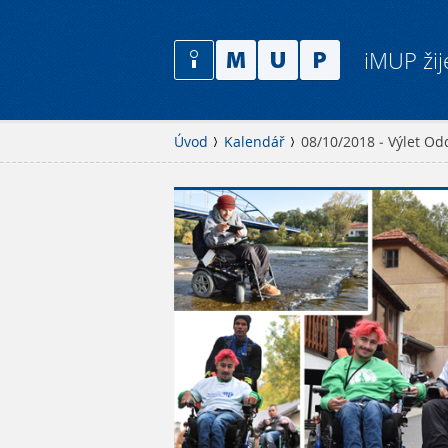
iMUP žij
Úvod
Kalendář
08/10/2018 - Výlet Odd