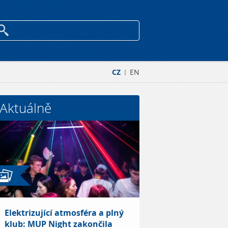
CZ
EN
|
Aktuálně
Elektrizující atmosféra a plný
klub: MUP Night zakončila