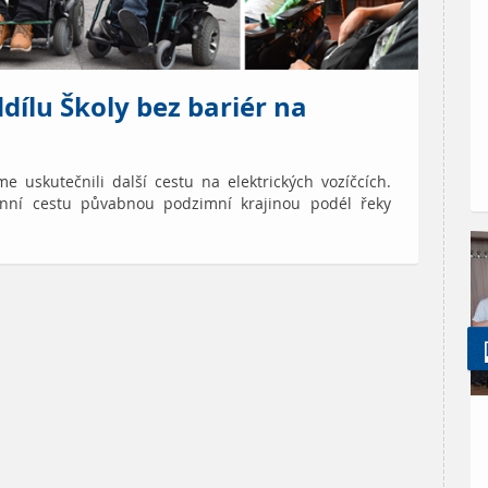
dílu Školy bez bariér na
e uskutečnili další cestu na elektrických vozíčcích.
enní cestu půvabnou podzimní krajinou podél řeky