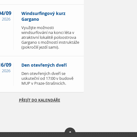
04/09
Windsurfingový kurz
2026
Gargano
Využijte možnosti
windsurfování na konci léta v
atraktivní lokalitě poloostrova
Gargano s možností instruktáže
(pokročilí jezdí sami).
16/09
Den otevřených dveří
2026
Den otevřených dveří se
uskuteční od 17:00 v budově
MUP v Praze-Strašnicích.
PŘEJÍT DO KALENDÁŘE