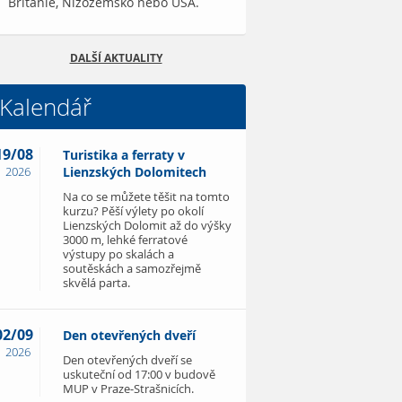
Británie, Nizozemsko nebo USA.
DALŠÍ AKTUALITY
Kalendář
19/08
Turistika a ferraty v
2026
Lienzských Dolomitech
Na co se můžete těšit na tomto
kurzu? Pěší výlety po okolí
Lienzských Dolomit až do výšky
3000 m, lehké ferratové
výstupy po skalách a
soutěskách a samozřejmě
skvělá parta.
02/09
Den otevřených dveří
2026
Den otevřených dveří se
uskuteční od 17:00 v budově
MUP v Praze-Strašnicích.