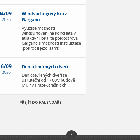
04/09
Windsurfingový kurz
2026
Gargano
Využijte možnosti
windsurfování na konci léta v
atraktivní lokalitě poloostrova
Gargano s možností instruktáže
(pokročilí jezdí sami).
16/09
Den otevřených dveří
2026
Den otevřených dveří se
uskuteční od 17:00 v budově
MUP v Praze-Strašnicích.
PŘEJÍT DO KALENDÁŘE