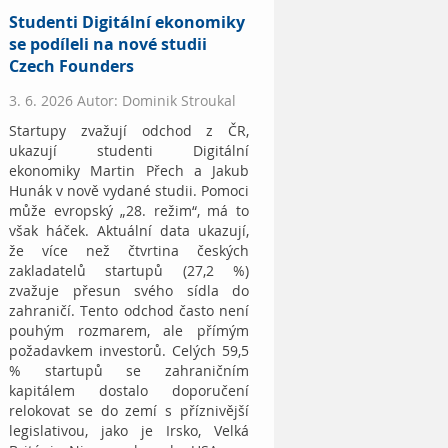
Studenti Digitální ekonomiky
se podíleli na nové studii
Czech Founders
3. 6. 2026 Autor: Dominik Stroukal
Startupy zvažují odchod z ČR,
ukazují studenti Digitální
ekonomiky Martin Přech a Jakub
Hunák v nově vydané studii. Pomoci
může evropský „28. režim“, má to
však háček. Aktuální data ukazují,
že více než čtvrtina českých
zakladatelů startupů (27,2 %)
zvažuje přesun svého sídla do
zahraničí. Tento odchod často není
pouhým rozmarem, ale přímým
požadavkem investorů. Celých 59,5
% startupů se zahraničním
kapitálem dostalo doporučení
relokovat se do zemí s příznivější
legislativou, jako je Irsko, Velká