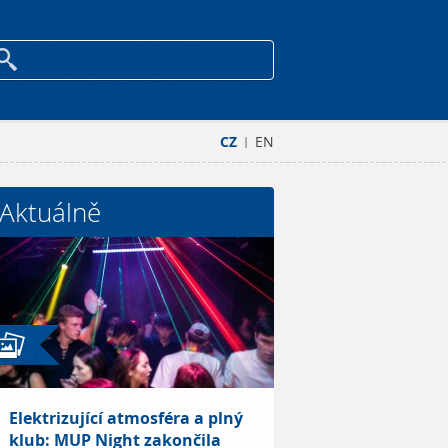
CZ
EN
|
Aktuálně
Elektrizující atmosféra a plný
klub: MUP Night zakončila