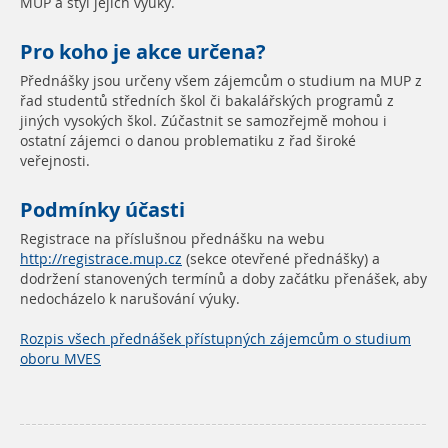
MUP a styl jejich výuky.
Pro koho je akce určena?
Přednášky jsou určeny všem zájemcům o studium na MUP z
řad studentů středních škol či bakalářských programů z
jiných vysokých škol. Zúčastnit se samozřejmě mohou i
ostatní zájemci o danou problematiku z řad široké
veřejnosti.
Podmínky účasti
Registrace na příslušnou přednášku na webu
http://registrace.mup.cz
(sekce otevřené přednášky) a
dodržení stanovených termínů a doby začátku přenášek, aby
nedocházelo k narušování výuky.
Rozpis všech přednášek přístupných zájemcům o studium
oboru MVES