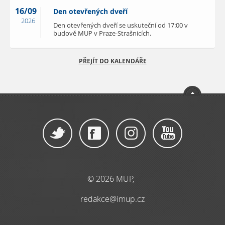
16/09
Den otevřených dveří
2026
Den otevřených dveří se uskuteční od 17:00 v
budově MUP v Praze-Strašnicích.
PŘEJÍT DO KALENDÁŘE
© 2026 MUP,
redakce@imup.cz