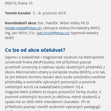
900/10, Praha 10
Termín konání:
5. –8. prosince 2016
Koordinátoři akce:
Doc. PaedDr. Milan Vošta, Ph.D.
(
milan.vosta@mup.cz
), zástupce vedoucího katedry MVES;
Ing. Jan Hřích, CSc. (
jan.hrich@mup.cz
), tajemník katedry
MVES
Co lze od akce očekávat?
Zájemci o bakalářské i magisterské studium na Metropolitní
univerzitě Praha (MUP) budou mít příležitost poznat
prostředí univerzity a reálnou výuku skutečných předmětů z
oboru Mezinárodní vztahy a evropská studia (MVES), a to tak,
že jim během termínu konání akce bude umožněno navštívit
přednášky a semináře vybraných povinných a povinně-
volitelných kurzů na bakalářském (celkem 10) a
magisterském (celkem 6) stupni prezenční formy studia. V
povinně-volitelných kurzech je většinou méně studentů a
výuka má ve větší míře interaktivní charakter. Při té
příležitosti poznají rovněž osobnosti vybraných pedagogů