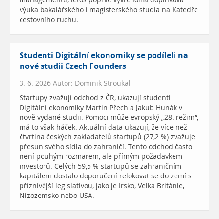
managementu, letos poprvé vyvrcholila doplňková
výuka bakalářského i magisterského studia na Katedře
cestovního ruchu.
Studenti Digitální ekonomiky se podíleli na
nové studii Czech Founders
3. 6. 2026 Autor: Dominik Stroukal
Startupy zvažují odchod z ČR, ukazují studenti
Digitální ekonomiky Martin Přech a Jakub Hunák v
nově vydané studii. Pomoci může evropský „28. režim“,
má to však háček. Aktuální data ukazují, že více než
čtvrtina českých zakladatelů startupů (27,2 %) zvažuje
přesun svého sídla do zahraničí. Tento odchod často
není pouhým rozmarem, ale přímým požadavkem
investorů. Celých 59,5 % startupů se zahraničním
kapitálem dostalo doporučení relokovat se do zemí s
příznivější legislativou, jako je Irsko, Velká Británie,
Nizozemsko nebo USA.