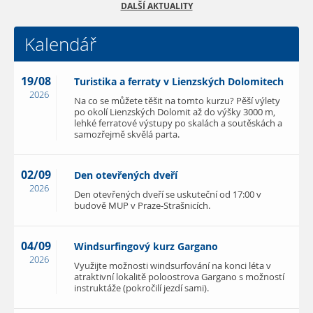
DALŠÍ AKTUALITY
Kalendář
19/08
Turistika a ferraty v Lienzských Dolomitech
2026
Na co se můžete těšit na tomto kurzu? Pěší výlety
po okolí Lienzských Dolomit až do výšky 3000 m,
lehké ferratové výstupy po skalách a soutěskách a
samozřejmě skvělá parta.
02/09
Den otevřených dveří
2026
Den otevřených dveří se uskuteční od 17:00 v
budově MUP v Praze-Strašnicích.
04/09
Windsurfingový kurz Gargano
2026
Využijte možnosti windsurfování na konci léta v
atraktivní lokalitě poloostrova Gargano s možností
instruktáže (pokročilí jezdí sami).