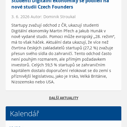
Studenti Digitální ekonomiky se podíleli na
nové studii Czech Founders
3. 6. 2026 Autor: Dominik Stroukal
Startupy zvažují odchod z ČR, ukazují studenti
Digitální ekonomiky Martin Přech a Jakub Hunák v
nově vydané studii. Pomoci může evropský „28. režim“,
má to však háček. Aktuální data ukazují, že více než
čtvrtina českých zakladatelů startupů (27,2 %) zvažuje
přesun svého sídla do zahraničí. Tento odchod často
není pouhým rozmarem, ale přímým požadavkem
investorů. Celých 59,5 % startupů se zahraničním
kapitálem dostalo doporučení relokovat se do zemí s
příznivější legislativou, jako je Irsko, Velká Británie,
Nizozemsko nebo USA.
DALŠÍ AKTUALITY
Kalendář