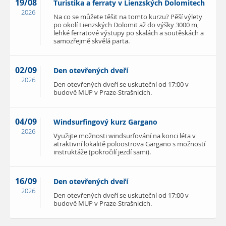
19/08
Turistika a ferraty v Lienzských Dolomitech
2026
Na co se můžete těšit na tomto kurzu? Pěší výlety
po okolí Lienzských Dolomit až do výšky 3000 m,
lehké ferratové výstupy po skalách a soutěskách a
samozřejmě skvělá parta.
02/09
Den otevřených dveří
2026
Den otevřených dveří se uskuteční od 17:00 v
budově MUP v Praze-Strašnicích.
04/09
Windsurfingový kurz Gargano
2026
Využijte možnosti windsurfování na konci léta v
atraktivní lokalitě poloostrova Gargano s možností
instruktáže (pokročilí jezdí sami).
16/09
Den otevřených dveří
2026
Den otevřených dveří se uskuteční od 17:00 v
budově MUP v Praze-Strašnicích.