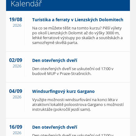
Kalendář
19/08
Turistika a ferraty v Lienzských Dolomitech
2026
Na co se můžete těšit na tomto kurzu? Pěší výlety
po okolí Lienzských Dolomit až do výšky 3000 m,
lehké ferratové výstupy po skalách a soutěskách a
samozřejmě skvělá parta.
02/09
Den otevřených dveří
2026
Den otevřených dveří se uskuteční od 17:00 v
budově MUP v Praze-Strašnicích.
04/09
Windsurfingový kurz Gargano
2026
Využijte možnosti windsurfování na konci léta v
atraktivní lokalitě poloostrova Gargano s možností
instruktáže (pokročilí jezdí sami).
16/09
Den otevřených dveří
2026
Den otevřených dveří se uskuteční od 17:00 v