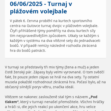
06/06/2025 - Turnaj v
plážovém volejbale
V pátek 6. června proběhl na kurtech sportovního
centra na Gutovce turnaj dvojic v plážovém volejbale.
Čtyři přihlášené týmy poměřily na dvou kurtech síly
tím nejspravedlivějším způsobem. Utkaly se každým s
každým v systému na dva vítězné sety do jednadvaceti
bodů. V případě remízy následně rozhodla zkrácená
hra do bodů patnácti.
V turnaji se představily tři mix týmy (žena a muž) a jeden
čistě ženský pár. Zápasy byly velmi vyrovnané. O tom svědčí
fakt, že pouze jeden zápas se hrál na dva sety. Ty ostatní
musela pokaždé rozhodnout zkrácená hra. Počasí bylo, až na
občasný silnější poryv větru, značka ideál.
Vítězem se nakonec zaslouženě stal tým s názvem
„Pod
tlakem“
, který v turnaji nenašel přemožitele. Všichni hráčky
a hráči si, dle jejich reakcí po ukončení akce, hru velice