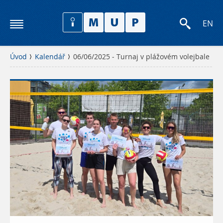
EN
Úvod
Kalendář
06/06/2025 - Turnaj v plážovém volejbale