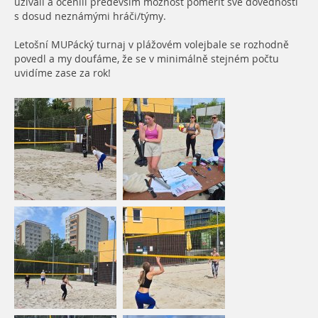
užívali a ocenili především možnost poměřit své dovednosti
s dosud neznámými hráči/týmy.
Letošní MUPácký turnaj v plážovém volejbale se rozhodně
povedl a my doufáme, že se v minimálně stejném počtu
uvidíme zase za rok!