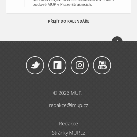
budově MUP v Praze-Strašnicích.
PŘEJÍT DO KALENDÁŘE
© 2026 MUP,
redakce@imup.cz
Redakce
Stránky MUP.cz