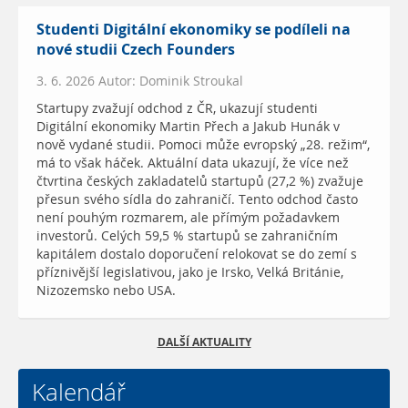
Studenti Digitální ekonomiky se podíleli na
nové studii Czech Founders
3. 6. 2026 Autor: Dominik Stroukal
Startupy zvažují odchod z ČR, ukazují studenti
Digitální ekonomiky Martin Přech a Jakub Hunák v
nově vydané studii. Pomoci může evropský „28. režim“,
má to však háček. Aktuální data ukazují, že více než
čtvrtina českých zakladatelů startupů (27,2 %) zvažuje
přesun svého sídla do zahraničí. Tento odchod často
není pouhým rozmarem, ale přímým požadavkem
investorů. Celých 59,5 % startupů se zahraničním
kapitálem dostalo doporučení relokovat se do zemí s
příznivější legislativou, jako je Irsko, Velká Británie,
Nizozemsko nebo USA.
DALŠÍ AKTUALITY
Kalendář