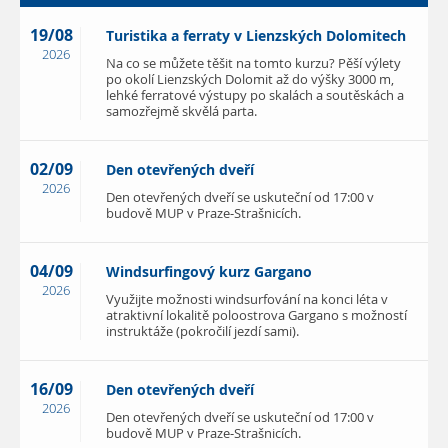
19/08
Turistika a ferraty v Lienzských Dolomitech
2026
Na co se můžete těšit na tomto kurzu? Pěší výlety
po okolí Lienzských Dolomit až do výšky 3000 m,
lehké ferratové výstupy po skalách a soutěskách a
samozřejmě skvělá parta.
02/09
Den otevřených dveří
2026
Den otevřených dveří se uskuteční od 17:00 v
budově MUP v Praze-Strašnicích.
04/09
Windsurfingový kurz Gargano
2026
Využijte možnosti windsurfování na konci léta v
atraktivní lokalitě poloostrova Gargano s možností
instruktáže (pokročilí jezdí sami).
16/09
Den otevřených dveří
2026
Den otevřených dveří se uskuteční od 17:00 v
budově MUP v Praze-Strašnicích.