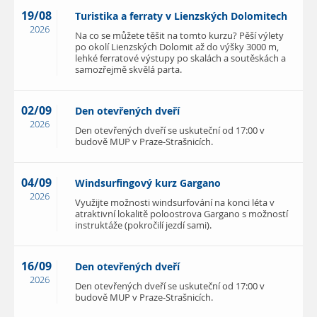
19/08
Turistika a ferraty v Lienzských Dolomitech
2026
Na co se můžete těšit na tomto kurzu? Pěší výlety
po okolí Lienzských Dolomit až do výšky 3000 m,
lehké ferratové výstupy po skalách a soutěskách a
samozřejmě skvělá parta.
02/09
Den otevřených dveří
2026
Den otevřených dveří se uskuteční od 17:00 v
budově MUP v Praze-Strašnicích.
04/09
Windsurfingový kurz Gargano
2026
Využijte možnosti windsurfování na konci léta v
atraktivní lokalitě poloostrova Gargano s možností
instruktáže (pokročilí jezdí sami).
16/09
Den otevřených dveří
2026
Den otevřených dveří se uskuteční od 17:00 v
budově MUP v Praze-Strašnicích.