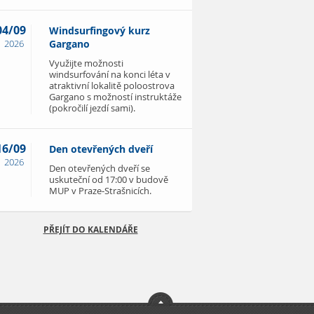
04/09
Windsurfingový kurz
2026
Gargano
Využijte možnosti
windsurfování na konci léta v
atraktivní lokalitě poloostrova
Gargano s možností instruktáže
(pokročilí jezdí sami).
16/09
Den otevřených dveří
2026
Den otevřených dveří se
uskuteční od 17:00 v budově
MUP v Praze-Strašnicích.
PŘEJÍT DO KALENDÁŘE