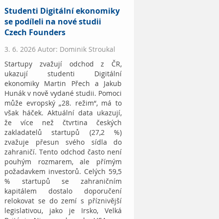
Studenti Digitální ekonomiky
se podíleli na nové studii
Czech Founders
3. 6. 2026 Autor: Dominik Stroukal
Startupy zvažují odchod z ČR,
ukazují studenti Digitální
ekonomiky Martin Přech a Jakub
Hunák v nově vydané studii. Pomoci
může evropský „28. režim“, má to
však háček. Aktuální data ukazují,
že více než čtvrtina českých
zakladatelů startupů (27,2 %)
zvažuje přesun svého sídla do
zahraničí. Tento odchod často není
pouhým rozmarem, ale přímým
požadavkem investorů. Celých 59,5
% startupů se zahraničním
kapitálem dostalo doporučení
relokovat se do zemí s příznivější
legislativou, jako je Irsko, Velká