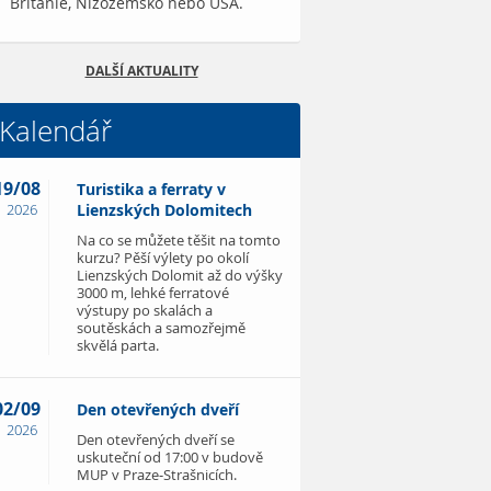
Británie, Nizozemsko nebo USA.
DALŠÍ AKTUALITY
Kalendář
19/08
Turistika a ferraty v
2026
Lienzských Dolomitech
Na co se můžete těšit na tomto
kurzu? Pěší výlety po okolí
Lienzských Dolomit až do výšky
3000 m, lehké ferratové
výstupy po skalách a
soutěskách a samozřejmě
skvělá parta.
02/09
Den otevřených dveří
2026
Den otevřených dveří se
uskuteční od 17:00 v budově
MUP v Praze-Strašnicích.