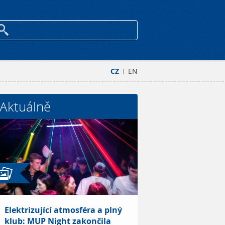
CZ
EN
|
Aktuálně
Elektrizující atmosféra a plný
klub: MUP Night zakončila