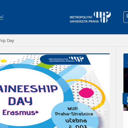
e!
hip Day