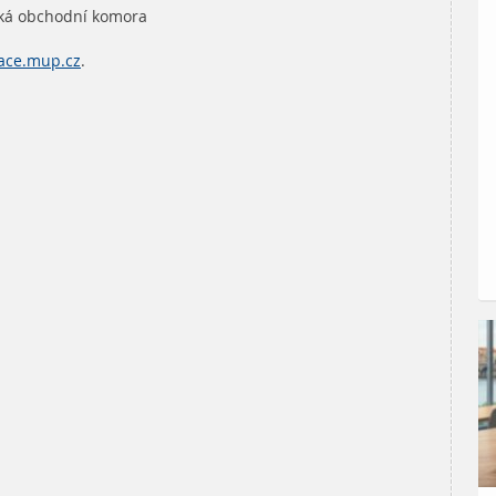
ská obchodní komora
race.mup.cz
.