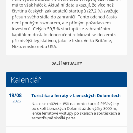
má to však háček. Aktuální data ukazují, že více než
čtvrtina českých zakladatelů startupů (27,2 %) zvažuje
přesun svého sídla do zahraničí. Tento odchod často
není pouhým rozmarem, ale přímým požadavkem
investorů. Celých 59,5 % startupů se zahraničním
kapitálem dostalo doporučení relokovat se do zemí s
příznivější legislativou, jako je Irsko, Velká Británie,
Nizozemsko nebo USA.
DALŠÍ AKTUALITY
Kalendář
19/08
Turistika a ferraty v Lienzských Dolomitech
2026
Na co se můžete těšit na tomto kurzu? Pěší výlety
po okolí Lienzských Dolomit až do výšky 3000 m,
lehké ferratové výstupy po skalách a soutěskách a
samozřejmě skvělá parta.