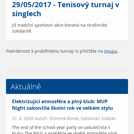
29/05/2017 - Tenisový turnaj v
singlech
Již tradiční sportovní akce konaná na strašnické
Solidaritě.
Podrobnosti k proběhlému turnaji si přečtěte na
imupu
.
Aktuálně
Elektrizující atmosféra a plný klub: MUP
Night zakončila školní rok ve velkém stylu
27. 6. 2026 Autoři: Dominik Borek, Sebastian Szaban
The end of the school year party se uskutečnila v
klubu The Pitch a proběhla ve skvělé atmosféře plné