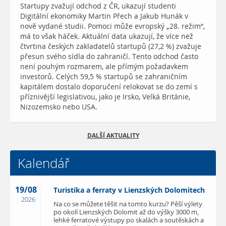
Startupy zvažují odchod z ČR, ukazují studenti
Digitální ekonomiky Martin Přech a Jakub Hunák v
nově vydané studii. Pomoci může evropský „28. režim“,
má to však háček. Aktuální data ukazují, že více než
čtvrtina českých zakladatelů startupů (27,2 %) zvažuje
přesun svého sídla do zahraničí. Tento odchod často
není pouhým rozmarem, ale přímým požadavkem
investorů. Celých 59,5 % startupů se zahraničním
kapitálem dostalo doporučení relokovat se do zemí s
příznivější legislativou, jako je Irsko, Velká Británie,
Nizozemsko nebo USA.
DALŠÍ AKTUALITY
Kalendář
19/08
Turistika a ferraty v Lienzských Dolomitech
2026
Na co se můžete těšit na tomto kurzu? Pěší výlety
po okolí Lienzských Dolomit až do výšky 3000 m,
lehké ferratové výstupy po skalách a soutěskách a