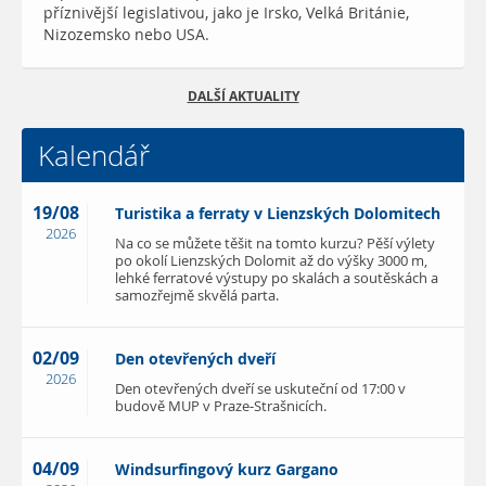
příznivější legislativou, jako je Irsko, Velká Británie,
Nizozemsko nebo USA.
DALŠÍ AKTUALITY
Kalendář
19/08
Turistika a ferraty v Lienzských Dolomitech
2026
Na co se můžete těšit na tomto kurzu? Pěší výlety
po okolí Lienzských Dolomit až do výšky 3000 m,
lehké ferratové výstupy po skalách a soutěskách a
samozřejmě skvělá parta.
02/09
Den otevřených dveří
2026
Den otevřených dveří se uskuteční od 17:00 v
budově MUP v Praze-Strašnicích.
04/09
Windsurfingový kurz Gargano