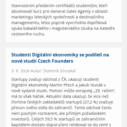
Slavnostním předáním certifikátů studentům, kteří
absolvovali kurz pro General Sales Agenty v oblasti
marketingu leteckých společností a destinačního
managementu, letos poprvé vyvrcholila doplňková
výuka bakalářského i magisterského studia na Katedře
cestovního ruchu.
Studenti Digitální ekonomiky se podíleli na
nové studii Czech Founders
3. 6. 2026 Autor: Dominik Stroukal
Startupy zvažují odchod z ČR, ukazují studenti
Digitální ekonomiky Martin Přech a Jakub Hunák v
nově vydané studii. Pomoci může evropský „28. režim“,
má to však háček. Aktuální data ukazují, že více než
čtvrtina českých zakladatelů startupů (27,2 %) zvažuje
přesun svého sídla do zahraničí. Tento odchod často
není pouhým rozmarem, ale přímým požadavkem
investorů. Celých 59,5 % startupů se zahraničním
kapitálem dostalo doporučení relokovat se do zemí s