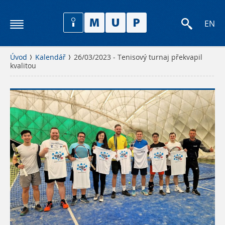
EN
Úvod
Kalendář
26/03/2023 - Tenisový turnaj překvapil
kvalitou