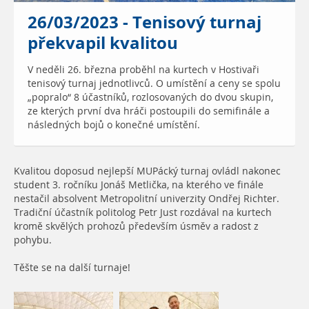
26/03/2023 - Tenisový turnaj
překvapil kvalitou
V neděli 26. března proběhl na kurtech v Hostivaři
tenisový turnaj jednotlivců. O umístění a ceny se spolu
„popralo“ 8 účastníků, rozlosovaných do dvou skupin,
ze kterých první dva hráči postoupili do semifinále a
následných bojů o konečné umístění.
Kvalitou doposud nejlepší MUPácký turnaj ovládl nakonec
student 3. ročníku Jonáš Metlička, na kterého ve finále
nestačil absolvent Metropolitní univerzity Ondřej Richter.
Tradiční účastník politolog Petr Just rozdával na kurtech
kromě skvělých prohozů především úsměv a radost z
pohybu.
Těšte se na další turnaje!