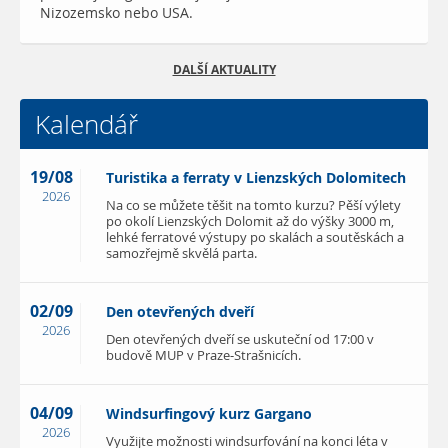
Nizozemsko nebo USA.
DALŠÍ AKTUALITY
Kalendář
19/08
Turistika a ferraty v Lienzských Dolomitech
2026
Na co se můžete těšit na tomto kurzu? Pěší výlety
po okolí Lienzských Dolomit až do výšky 3000 m,
lehké ferratové výstupy po skalách a soutěskách a
samozřejmě skvělá parta.
02/09
Den otevřených dveří
2026
Den otevřených dveří se uskuteční od 17:00 v
budově MUP v Praze-Strašnicích.
04/09
Windsurfingový kurz Gargano
2026
Využijte možnosti windsurfování na konci léta v