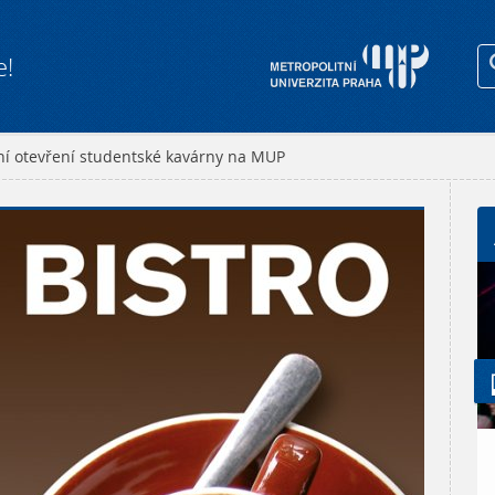
e!
ní otevření studentské kavárny na MUP