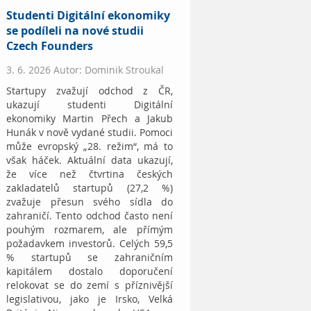
Studenti Digitální ekonomiky
se podíleli na nové studii
Czech Founders
3. 6. 2026 Autor: Dominik Stroukal
Startupy zvažují odchod z ČR,
ukazují studenti Digitální
ekonomiky Martin Přech a Jakub
Hunák v nově vydané studii. Pomoci
může evropský „28. režim“, má to
však háček. Aktuální data ukazují,
že více než čtvrtina českých
zakladatelů startupů (27,2 %)
zvažuje přesun svého sídla do
zahraničí. Tento odchod často není
pouhým rozmarem, ale přímým
požadavkem investorů. Celých 59,5
% startupů se zahraničním
kapitálem dostalo doporučení
relokovat se do zemí s příznivější
legislativou, jako je Irsko, Velká