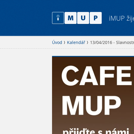
iMUP žij
Úvod
Kalendář
13/04/2016 - Slavnost