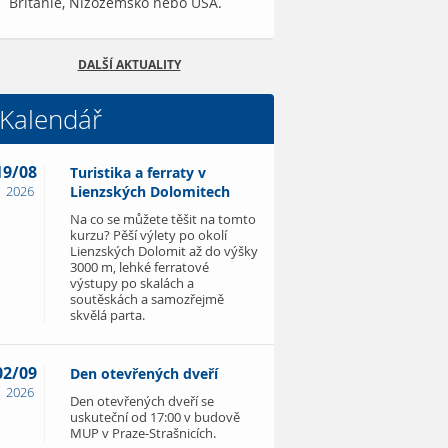
Británie, Nizozemsko nebo USA.
DALŠÍ AKTUALITY
Kalendář
19/08
Turistika a ferraty v
2026
Lienzských Dolomitech
Na co se můžete těšit na tomto
kurzu? Pěší výlety po okolí
Lienzských Dolomit až do výšky
3000 m, lehké ferratové
výstupy po skalách a
soutěskách a samozřejmě
skvělá parta.
02/09
Den otevřených dveří
2026
Den otevřených dveří se
uskuteční od 17:00 v budově
MUP v Praze-Strašnicích.