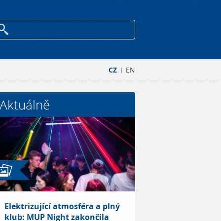
CZ
EN
|
Aktuálně
Elektrizující atmosféra a plný
klub: MUP Night zakončila