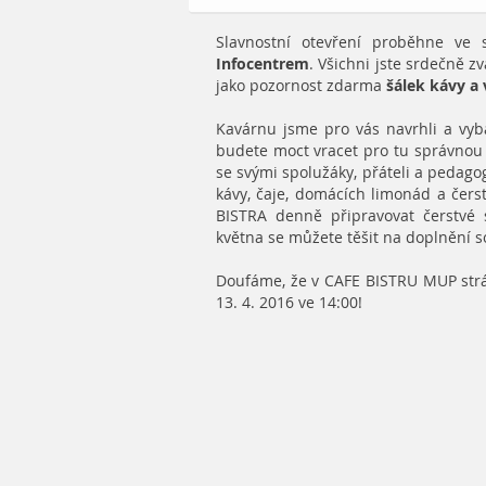
Slavnostní otevření proběhne ve
Infocentrem
. Všichni jste srdečně 
jako pozornost zdarma
šálek kávy a 
Kavárnu jsme pro vás navrhli a vyb
budete moct vracet pro tu správnou d
se svými spolužáky, přáteli a pedag
kávy, čaje, domácích limonád a čers
BISTRA denně připravovat čerstvé 
května se můžete těšit na doplnění so
Doufáme, že v CAFE BISTRU MUP stráví
13. 4. 2016 ve 14:00!