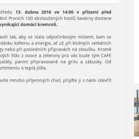
 středu
13. dubna 2016 ve 14:00 v přízemí před
zváni! Prvních 100 obsloužených hostů kavárny dostane
vynikající domácí kremroli.
avili tak, aby se stala odpočinkovým místem, kam se
ávku kofeinu a energie, ať už při klidných setkáních
ogy nebo při posledních přípravách na zkoušku. Kromě
tvých šťáv z ovoce a zeleniny pro vás bude tým CAFE
saláty, panini připravované na grilu a zákusky. Od
rtimentu o teplá jídla.
te mnoho příjemných chvil, přijďte ji s námi otevřít