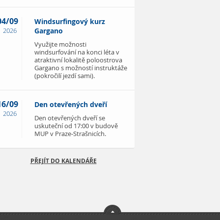
04/09
Windsurfingový kurz
2026
Gargano
Využijte možnosti
windsurfování na konci léta v
atraktivní lokalitě poloostrova
Gargano s možností instruktáže
(pokročilí jezdí sami).
16/09
Den otevřených dveří
2026
Den otevřených dveří se
uskuteční od 17:00 v budově
MUP v Praze-Strašnicích.
PŘEJÍT DO KALENDÁŘE