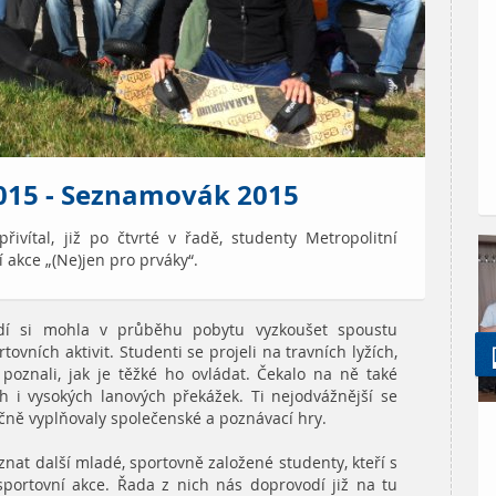
2015 - Seznamovák 2015
řivítal, již po čtvrté v řadě, studenty Metropolitní
 akce „(Ne)jen pro prváky“.
idí si mohla v průběhu pobytu vyzkoušet spoustu
vních aktivit. Studenti se projeli na travních lyžích,
 poznali, jak je těžké ho ovládat. Čekalo na ně také
ch i vysokých lanových překážek. Ti nejodvážnější se
dičně vyplňovaly společenské a poznávací hry.
nat další mladé, sportovně založené studenty, kteří s
sportovní akce. Řada z nich nás doprovodí již na tu