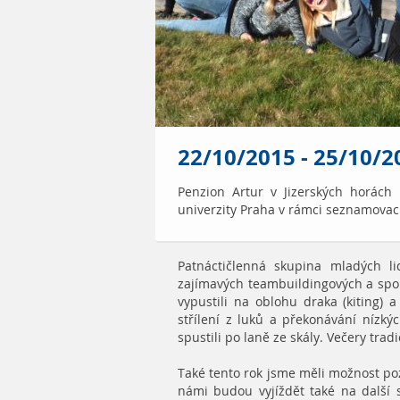
22/10/2015 - 25/10/
Penzion Artur v Jizerských horách p
univerzity Praha v rámci seznamovací
Patnáctičlenná skupina mladých l
zajímavých teambuildingových a sporto
vypustili na oblohu draka (kiting) a
střílení z luků a překonávání nízký
spustili po laně ze skály. Večery tra
Také tento rok jsme měli možnost poz
námi budou vyjíždět také na další 