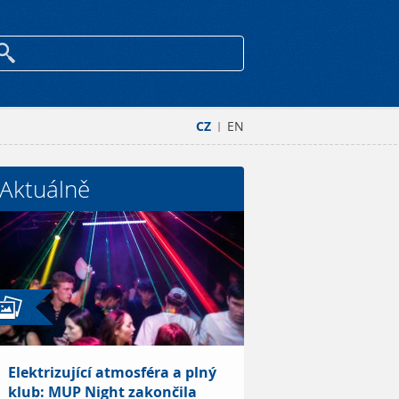
CZ
EN
|
Aktuálně
Elektrizující atmosféra a plný
klub: MUP Night zakončila