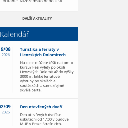
Británie, Nizozemsko nebo USA.
DALŠÍ AKTUALITY
Kalendář
19/08
Turistika a ferraty v
2026
Lienzských Dolomitech
Na co se můžete těšit na tomto
kurzu? Pěší výlety po okolí
Lienzských Dolomit až do výšky
3000 m, lehké ferratové
výstupy po skalách a
soutěskách a samozřejmě
skvělá parta.
02/09
Den otevřených dveří
2026
Den otevřených dveří se
uskuteční od 17:00 v budově
MUP v Praze-Strašnicích.