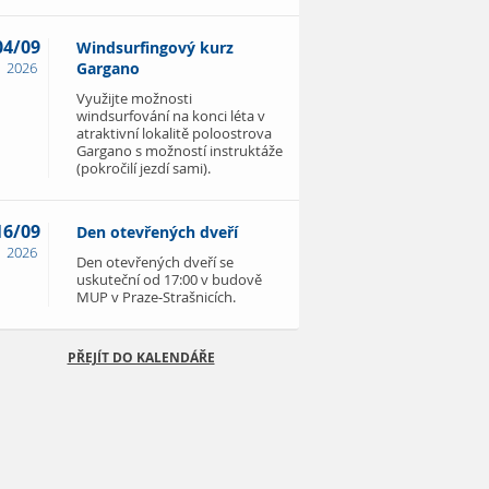
04/09
Windsurfingový kurz
2026
Gargano
Využijte možnosti
windsurfování na konci léta v
atraktivní lokalitě poloostrova
Gargano s možností instruktáže
(pokročilí jezdí sami).
16/09
Den otevřených dveří
2026
Den otevřených dveří se
uskuteční od 17:00 v budově
MUP v Praze-Strašnicích.
PŘEJÍT DO KALENDÁŘE