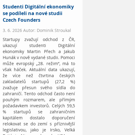
Studenti Digitální ekonomiky
se podíleli na nové studii
Czech Founders
3. 6. 2026 Autor: Dominik Stroukal
Startupy zvažují odchod z ČR,
ukazují studenti Digitální
ekonomiky Martin Přech a Jakub
Hunák v nově vydané studii. Pomoci
může evropský „28. režim“, má to
však háček. Aktuální data ukazují,
že více než čtvrtina českých
zakladatelů startupů (27,2 %)
zvažuje přesun svého sídla do
zahraničí. Tento odchod často není
pouhým rozmarem, ale přímým
požadavkem investorů. Celých 59,5
% startupů se zahraničním
kapitálem dostalo doporučení
relokovat se do zemí s příznivější
legislativou, jako je Irsko, Velká