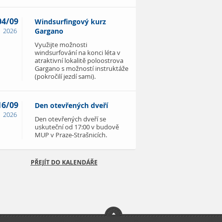
04/09
Windsurfingový kurz
2026
Gargano
Využijte možnosti
windsurfování na konci léta v
atraktivní lokalitě poloostrova
Gargano s možností instruktáže
(pokročilí jezdí sami).
16/09
Den otevřených dveří
2026
Den otevřených dveří se
uskuteční od 17:00 v budově
MUP v Praze-Strašnicích.
PŘEJÍT DO KALENDÁŘE