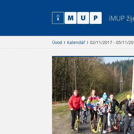
iMUP žij
Úvod
Kalendář
02/11/2017 - 05/11/2