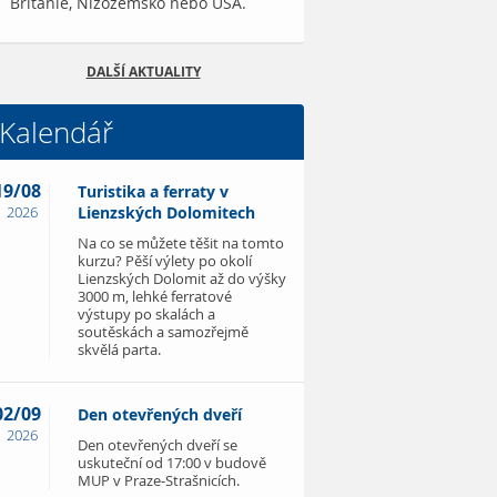
Británie, Nizozemsko nebo USA.
DALŠÍ AKTUALITY
Kalendář
19/08
Turistika a ferraty v
2026
Lienzských Dolomitech
Na co se můžete těšit na tomto
kurzu? Pěší výlety po okolí
Lienzských Dolomit až do výšky
3000 m, lehké ferratové
výstupy po skalách a
soutěskách a samozřejmě
skvělá parta.
02/09
Den otevřených dveří
2026
Den otevřených dveří se
uskuteční od 17:00 v budově
MUP v Praze-Strašnicích.