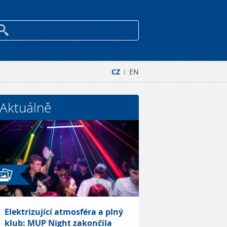
CZ
EN
|
Aktuálně
Elektrizující atmosféra a plný
klub: MUP Night zakončila