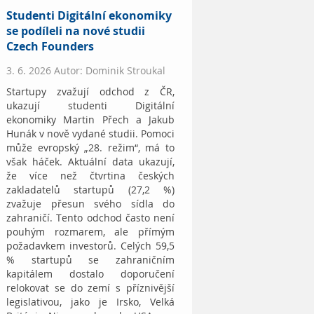
Studenti Digitální ekonomiky
se podíleli na nové studii
Czech Founders
3. 6. 2026 Autor: Dominik Stroukal
Startupy zvažují odchod z ČR,
ukazují studenti Digitální
ekonomiky Martin Přech a Jakub
Hunák v nově vydané studii. Pomoci
může evropský „28. režim“, má to
však háček. Aktuální data ukazují,
že více než čtvrtina českých
zakladatelů startupů (27,2 %)
zvažuje přesun svého sídla do
zahraničí. Tento odchod často není
pouhým rozmarem, ale přímým
požadavkem investorů. Celých 59,5
% startupů se zahraničním
kapitálem dostalo doporučení
relokovat se do zemí s příznivější
legislativou, jako je Irsko, Velká