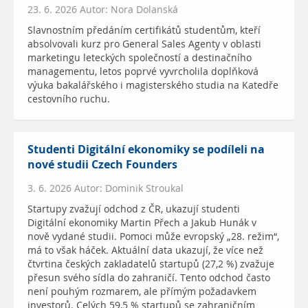
23. 6. 2026 Autor: Nora Dolanská
Slavnostním předáním certifikátů studentům, kteří
absolvovali kurz pro General Sales Agenty v oblasti
marketingu leteckých společností a destinačního
managementu, letos poprvé vyvrcholila doplňková
výuka bakalářského i magisterského studia na Katedře
cestovního ruchu.
Studenti Digitální ekonomiky se podíleli na
nové studii Czech Founders
3. 6. 2026 Autor: Dominik Stroukal
Startupy zvažují odchod z ČR, ukazují studenti
Digitální ekonomiky Martin Přech a Jakub Hunák v
nově vydané studii. Pomoci může evropský „28. režim“,
má to však háček. Aktuální data ukazují, že více než
čtvrtina českých zakladatelů startupů (27,2 %) zvažuje
přesun svého sídla do zahraničí. Tento odchod často
není pouhým rozmarem, ale přímým požadavkem
investorů. Celých 59,5 % startupů se zahraničním