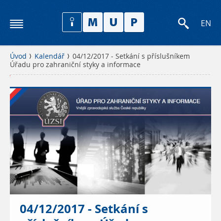
EN
Úvod
Kalendář
04/12/2017 - Setkání s příslušníkem
Úřadu pro zahraniční styky a informace
P
r
o
s
í
m
e
o
04/12/2017 - Setkání s