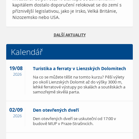
kapitálem dostalo doporučení relokovat se do zemí s
příznivější legislativou, jako je Irsko, Velká Británie,
Nizozemsko nebo USA.
DALŠÍ AKTUALITY
Kalendář
19/08
Turistika a ferraty v Lienzských Dolomitech
2026
Na co se můžete těšit na tomto kurzu? Pěší výlety
po okolí Lienzských Dolomit až do výšky 3000 m,
lehké ferratové výstupy po skalách a soutěskách a
samozřejmě skvělá parta.
02/09
Den otevřených dveří
2026
Den otevřených dveří se uskuteční od 17:00 v
budově MUP v Praze-Strašnicích.