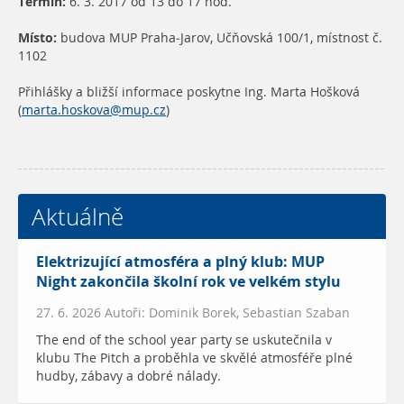
Termín:
6. 3. 2017 od 13 do 17 hod.
Místo:
budova MUP Praha-Jarov, Učňovská 100/1, místnost č.
1102
Přihlášky a bližší informace poskytne Ing. Marta Hošková
(
marta.hoskova@mup.cz
)
Aktuálně
Elektrizující atmosféra a plný klub: MUP
Night zakončila školní rok ve velkém stylu
27. 6. 2026 Autoři: Dominik Borek, Sebastian Szaban
The end of the school year party se uskutečnila v
klubu The Pitch a proběhla ve skvělé atmosféře plné
hudby, zábavy a dobré nálady.