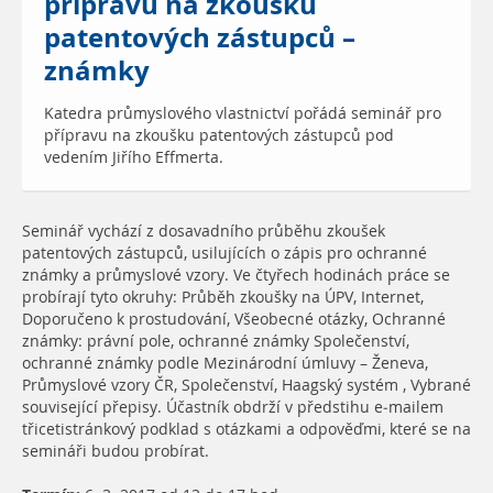
přípravu na zkoušku
patentových zástupců –
známky
Katedra průmyslového vlastnictví pořádá seminář pro
přípravu na zkoušku patentových zástupců pod
vedením Jiřího Effmerta.
Seminář vychází z dosavadního průběhu zkoušek
patentových zástupců, usilujících o zápis pro ochranné
známky a průmyslové vzory. Ve čtyřech hodinách práce se
probírají tyto okruhy: Průběh zkoušky na ÚPV, Internet,
Doporučeno k prostudování, Všeobecné otázky, Ochranné
známky: právní pole, ochranné známky Společenství,
ochranné známky podle Mezinárodní úmluvy – Ženeva,
Průmyslové vzory ČR, Společenství, Haagský systém , Vybrané
související přepisy. Účastník obdrží v předstihu e-mailem
třicetistránkový podklad s otázkami a odpověďmi, které se na
semináři budou probírat.