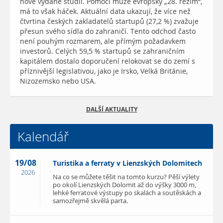
nově vydané studii. Pomoci může evropský „28. režim“,
má to však háček. Aktuální data ukazují, že více než
čtvrtina českých zakladatelů startupů (27,2 %) zvažuje
přesun svého sídla do zahraničí. Tento odchod často
není pouhým rozmarem, ale přímým požadavkem
investorů. Celých 59,5 % startupů se zahraničním
kapitálem dostalo doporučení relokovat se do zemí s
příznivější legislativou, jako je Irsko, Velká Británie,
Nizozemsko nebo USA.
DALŠÍ AKTUALITY
Kalendář
19/08
Turistika a ferraty v Lienzských Dolomitech
2026
Na co se můžete těšit na tomto kurzu? Pěší výlety
po okolí Lienzských Dolomit až do výšky 3000 m,
lehké ferratové výstupy po skalách a soutěskách a
samozřejmě skvělá parta.