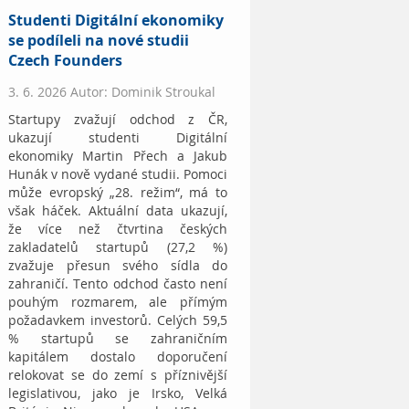
Studenti Digitální ekonomiky
se podíleli na nové studii
Czech Founders
3. 6. 2026 Autor: Dominik Stroukal
Startupy zvažují odchod z ČR,
ukazují studenti Digitální
ekonomiky Martin Přech a Jakub
Hunák v nově vydané studii. Pomoci
může evropský „28. režim“, má to
však háček. Aktuální data ukazují,
že více než čtvrtina českých
zakladatelů startupů (27,2 %)
zvažuje přesun svého sídla do
zahraničí. Tento odchod často není
pouhým rozmarem, ale přímým
požadavkem investorů. Celých 59,5
% startupů se zahraničním
kapitálem dostalo doporučení
relokovat se do zemí s příznivější
legislativou, jako je Irsko, Velká