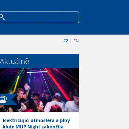
CZ
EN
|
Aktuálně
Elektrizující atmosféra a plný
klub: MUP Night zakončila