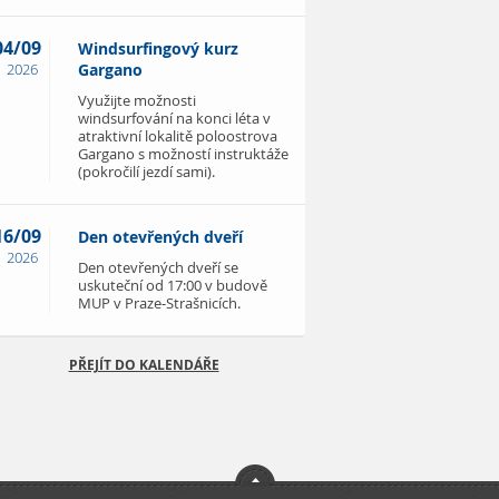
04/09
Windsurfingový kurz
2026
Gargano
Využijte možnosti
windsurfování na konci léta v
atraktivní lokalitě poloostrova
Gargano s možností instruktáže
(pokročilí jezdí sami).
16/09
Den otevřených dveří
2026
Den otevřených dveří se
uskuteční od 17:00 v budově
MUP v Praze-Strašnicích.
PŘEJÍT DO KALENDÁŘE