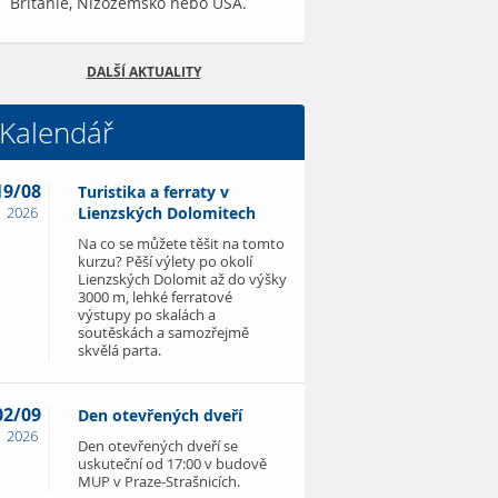
Británie, Nizozemsko nebo USA.
DALŠÍ AKTUALITY
Kalendář
19/08
Turistika a ferraty v
2026
Lienzských Dolomitech
Na co se můžete těšit na tomto
kurzu? Pěší výlety po okolí
Lienzských Dolomit až do výšky
3000 m, lehké ferratové
výstupy po skalách a
soutěskách a samozřejmě
skvělá parta.
02/09
Den otevřených dveří
2026
Den otevřených dveří se
uskuteční od 17:00 v budově
MUP v Praze-Strašnicích.