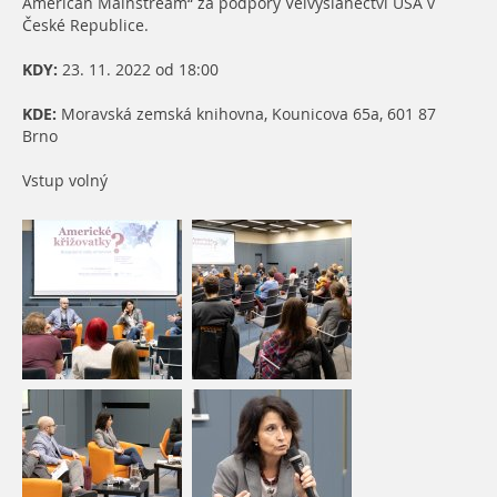
American Mainstream“ za podpory Velvyslanectví USA v
České Republice.
KDY:
23. 11. 2022 od 18:00
KDE:
Moravská zemská knihovna, Kounicova 65a, 601 87
Brno
Vstup volný