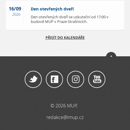
16/09
Den otevřených dveří
2026
Den otevřených dveří se uskuteční od 17:00 v
budově MUP v Praze-Strašnicích.
PŘEJÍT DO KALENDÁŘE
© 2026 MUP,
redakce@imup.cz