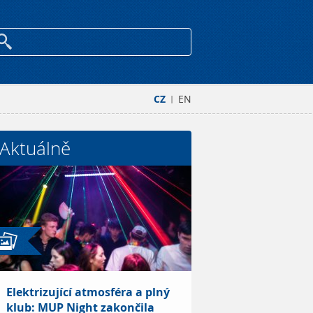
CZ
EN
|
Aktuálně
Elektrizující atmosféra a plný
klub: MUP Night zakončila