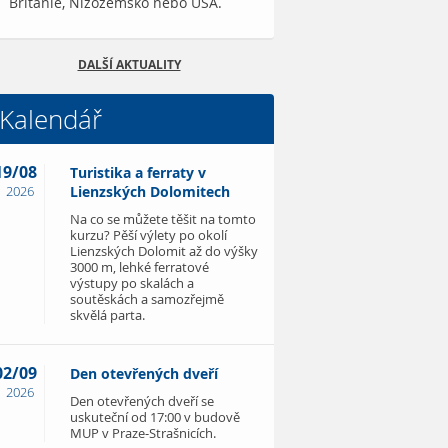
Británie, Nizozemsko nebo USA.
DALŠÍ AKTUALITY
Kalendář
19/08
Turistika a ferraty v
2026
Lienzských Dolomitech
Na co se můžete těšit na tomto
kurzu? Pěší výlety po okolí
Lienzských Dolomit až do výšky
3000 m, lehké ferratové
výstupy po skalách a
soutěskách a samozřejmě
skvělá parta.
02/09
Den otevřených dveří
2026
Den otevřených dveří se
uskuteční od 17:00 v budově
MUP v Praze-Strašnicích.