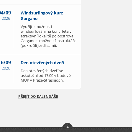
04/09
Windsurfingový kurz
2026
Gargano
Využijte možnosti
windsurfování na konci léta v
atraktivní lokalitě poloostrova
Gargano s možností instruktáže
(pokročilí jezdí sami).
16/09
Den otevřených dveří
2026
Den otevřených dveří se
uskuteční od 17:00 v budově
MUP v Praze-Strašnicích.
PŘEJÍT DO KALENDÁŘE