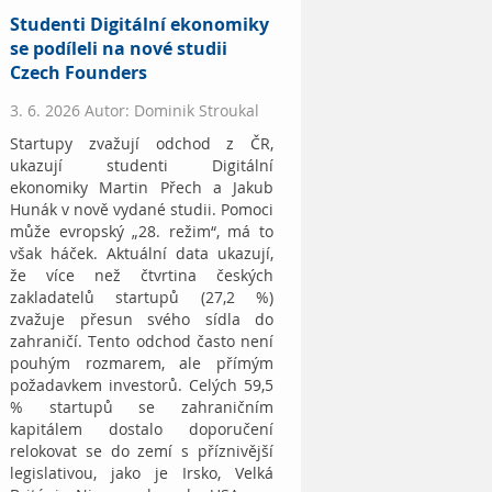
Studenti Digitální ekonomiky
se podíleli na nové studii
Czech Founders
3. 6. 2026 Autor: Dominik Stroukal
Startupy zvažují odchod z ČR,
ukazují studenti Digitální
ekonomiky Martin Přech a Jakub
Hunák v nově vydané studii. Pomoci
může evropský „28. režim“, má to
však háček. Aktuální data ukazují,
že více než čtvrtina českých
zakladatelů startupů (27,2 %)
zvažuje přesun svého sídla do
zahraničí. Tento odchod často není
pouhým rozmarem, ale přímým
požadavkem investorů. Celých 59,5
% startupů se zahraničním
kapitálem dostalo doporučení
relokovat se do zemí s příznivější
legislativou, jako je Irsko, Velká