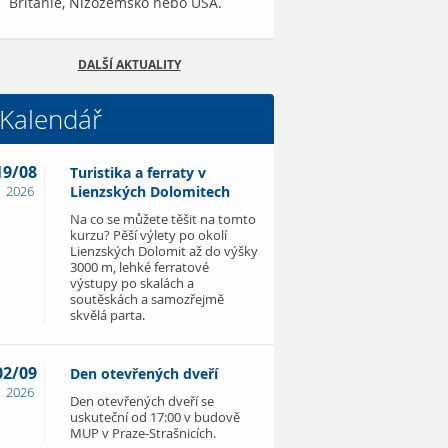
Británie, Nizozemsko nebo USA.
DALŠÍ AKTUALITY
Kalendář
19/08
Turistika a ferraty v
2026
Lienzských Dolomitech
Na co se můžete těšit na tomto
kurzu? Pěší výlety po okolí
Lienzských Dolomit až do výšky
3000 m, lehké ferratové
výstupy po skalách a
soutěskách a samozřejmě
skvělá parta.
02/09
Den otevřených dveří
2026
Den otevřených dveří se
uskuteční od 17:00 v budově
MUP v Praze-Strašnicích.