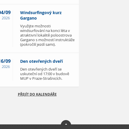
04/09
Windsurfingový kurz
2026
Gargano
Využijte možnosti
windsurfování na konci léta v
atraktivní lokalitě poloostrova
Gargano s možností instruktáže
(pokročilí jezdí sami).
16/09
Den otevřených dveří
2026
Den otevřených dveří se
uskuteční od 17:00 v budově
MUP v Praze-Strašnicích.
PŘEJÍT DO KALENDÁŘE