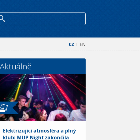
CZ
EN
|
Aktuálně
Elektrizující atmosféra a plný
klub: MUP Night zakončila