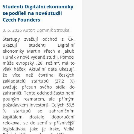
Studenti Digitální ekonomiky
se podíleli na nové studii
Czech Founders
3. 6. 2026 Autor: Dominik Stroukal
Startupy zvažují odchod z ČR,
ukazují studenti Digitální
ekonomiky Martin Přech a Jakub
Hunák v nově vydané studii. Pomoci
může evropský „28. režim“, má to
však háček. Aktuální data ukazují,
že více než čtvrtina českých
zakladatelů startupů (27,2 %)
zvažuje přesun svého sídla do
zahraničí. Tento odchod často není
pouhým rozmarem, ale přímým
požadavkem investorů. Celých 59,5
% startupů se zahraničním
kapitálem dostalo doporučení
relokovat se do zemí s příznivější
legislativou, jako je Irsko, Velká