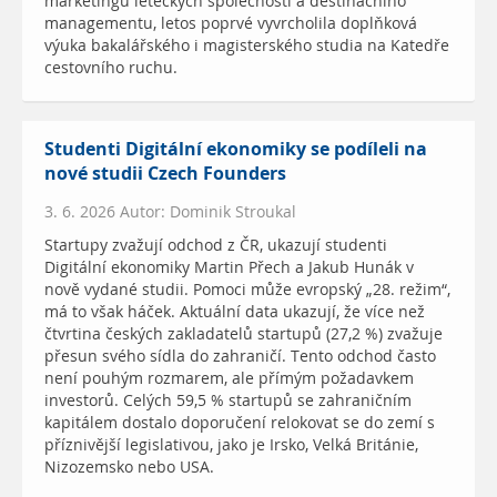
marketingu leteckých společností a destinačního
managementu, letos poprvé vyvrcholila doplňková
výuka bakalářského i magisterského studia na Katedře
cestovního ruchu.
Studenti Digitální ekonomiky se podíleli na
nové studii Czech Founders
3. 6. 2026 Autor: Dominik Stroukal
Startupy zvažují odchod z ČR, ukazují studenti
Digitální ekonomiky Martin Přech a Jakub Hunák v
nově vydané studii. Pomoci může evropský „28. režim“,
má to však háček. Aktuální data ukazují, že více než
čtvrtina českých zakladatelů startupů (27,2 %) zvažuje
přesun svého sídla do zahraničí. Tento odchod často
není pouhým rozmarem, ale přímým požadavkem
investorů. Celých 59,5 % startupů se zahraničním
kapitálem dostalo doporučení relokovat se do zemí s
příznivější legislativou, jako je Irsko, Velká Británie,
Nizozemsko nebo USA.