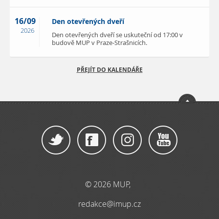
16/09
Den otevřených dveří
2026
Den otevřených dveří se uskuteční od 17:00 v
budově MUP v Praze-Strašnicích.
PŘEJÍT DO KALENDÁŘE
© 2026 MUP,
redakce@imup.cz