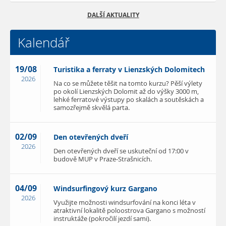
DALŠÍ AKTUALITY
Kalendář
19/08
Turistika a ferraty v Lienzských Dolomitech
2026
Na co se můžete těšit na tomto kurzu? Pěší výlety
po okolí Lienzských Dolomit až do výšky 3000 m,
lehké ferratové výstupy po skalách a soutěskách a
samozřejmě skvělá parta.
02/09
Den otevřených dveří
2026
Den otevřených dveří se uskuteční od 17:00 v
budově MUP v Praze-Strašnicích.
04/09
Windsurfingový kurz Gargano
2026
Využijte možnosti windsurfování na konci léta v
atraktivní lokalitě poloostrova Gargano s možností
instruktáže (pokročilí jezdí sami).