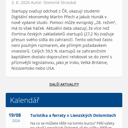
3. 6. 2026 Autor: Dominik Stroukal
Startupy zvažují odchod z ČR, ukazují studenti
Digitální ekonomiky Martin Přech a Jakub Hunák v
nově vydané studii. Pomoci může evropský „28. režim“,
má to však háček. Aktuální data ukazují, že více než
čtvrtina českých zakladatelů startupů (27,2 %) zvažuje
přesun svého sídla do zahraničí. Tento odchod často
není pouhým rozmarem, ale přímým požadavkem
investorů. Celých 59,5 % startupů se zahraničním
kapitálem dostalo doporučení relokovat se do zemí s
příznivější legislativou, jako je Irsko, Velká Británie,
Nizozemsko nebo USA.
DALŠÍ AKTUALITY
Kalendář
19/08
Turistika a ferraty v Lienzských Dolomitech
2026
Na co se můžete těšit na tomto kurzu? Pěší výlety
po okolí Lienzských Dolomit až do výšky 3000 m,