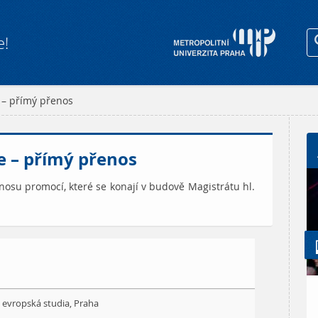
e!
 – přímý přenos
e – přímý přenos
osu promocí, které se konají v budově Magistrátu hl.
 evropská studia, Praha