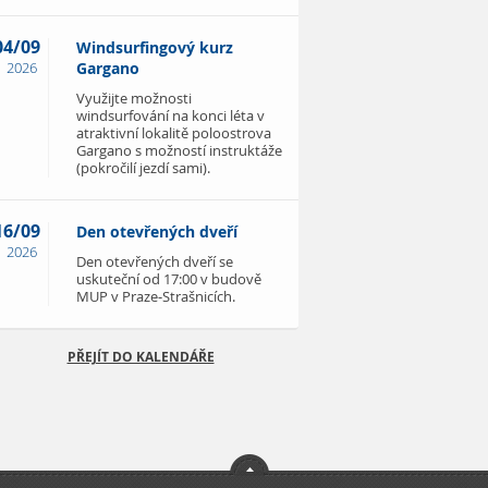
04/09
Windsurfingový kurz
2026
Gargano
Využijte možnosti
windsurfování na konci léta v
atraktivní lokalitě poloostrova
Gargano s možností instruktáže
(pokročilí jezdí sami).
16/09
Den otevřených dveří
2026
Den otevřených dveří se
uskuteční od 17:00 v budově
MUP v Praze-Strašnicích.
PŘEJÍT DO KALENDÁŘE