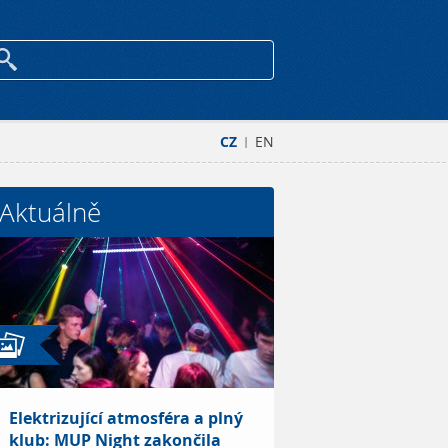
CZ
EN
|
Aktuálně
Elektrizující atmosféra a plný
klub: MUP Night zakončila