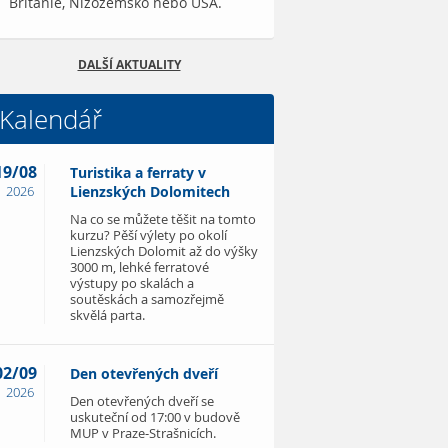
Británie, Nizozemsko nebo USA.
DALŠÍ AKTUALITY
Kalendář
19/08
Turistika a ferraty v
2026
Lienzských Dolomitech
Na co se můžete těšit na tomto
kurzu? Pěší výlety po okolí
Lienzských Dolomit až do výšky
3000 m, lehké ferratové
výstupy po skalách a
soutěskách a samozřejmě
skvělá parta.
02/09
Den otevřených dveří
2026
Den otevřených dveří se
uskuteční od 17:00 v budově
MUP v Praze-Strašnicích.