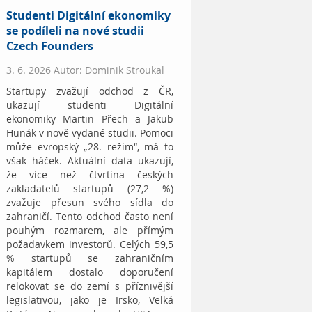
Studenti Digitální ekonomiky
se podíleli na nové studii
Czech Founders
3. 6. 2026 Autor: Dominik Stroukal
Startupy zvažují odchod z ČR,
ukazují studenti Digitální
ekonomiky Martin Přech a Jakub
Hunák v nově vydané studii. Pomoci
může evropský „28. režim“, má to
však háček. Aktuální data ukazují,
že více než čtvrtina českých
zakladatelů startupů (27,2 %)
zvažuje přesun svého sídla do
zahraničí. Tento odchod často není
pouhým rozmarem, ale přímým
požadavkem investorů. Celých 59,5
% startupů se zahraničním
kapitálem dostalo doporučení
relokovat se do zemí s příznivější
legislativou, jako je Irsko, Velká