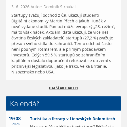
3. 6. 2026 Autor: Dominik Stroukal
Startupy zvažují odchod z ČR, ukazují studenti
Digitální ekonomiky Martin Přech a Jakub Hunák v
nově vydané studii. Pomoci může evropský „28. režim“,
má to však háček. Aktuální data ukazují, že více než
čtvrtina českých zakladatelů startupů (27,2 %) zvažuje
přesun svého sídla do zahraničí. Tento odchod často
není pouhým rozmarem, ale přímým požadavkem
investorů. Celých 59,5 % startupů se zahraničním
kapitálem dostalo doporučení relokovat se do zemí s
příznivější legislativou, jako je Irsko, Velká Británie,
Nizozemsko nebo USA.
DALŠÍ AKTUALITY
Kalendář
19/08
Turistika a ferraty v Lienzských Dolomitech
2026
Na co se můžete těšit na tomto kurzu? Pěší výlety