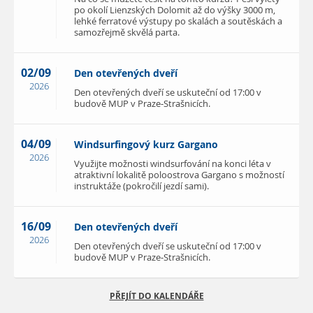
po okolí Lienzských Dolomit až do výšky 3000 m,
lehké ferratové výstupy po skalách a soutěskách a
samozřejmě skvělá parta.
02/09
Den otevřených dveří
2026
Den otevřených dveří se uskuteční od 17:00 v
budově MUP v Praze-Strašnicích.
04/09
Windsurfingový kurz Gargano
2026
Využijte možnosti windsurfování na konci léta v
atraktivní lokalitě poloostrova Gargano s možností
instruktáže (pokročilí jezdí sami).
16/09
Den otevřených dveří
2026
Den otevřených dveří se uskuteční od 17:00 v
budově MUP v Praze-Strašnicích.
PŘEJÍT DO KALENDÁŘE