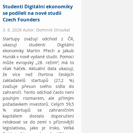
Studenti Digitální ekonomiky
se podíleli na nové studii
Czech Founders
3. 6. 2026 Autor: Dominik Stroukal
Startupy zvažují odchod z ČR,
ukazují studenti Digitální
ekonomiky Martin Přech a Jakub
Hunák v nově vydané studii. Pomoci
může evropský „28. režim“, má to
však háček. Aktuální data ukazují,
že více než čtvrtina českých
zakladatelů startupů (27,2 %)
zvažuje přesun svého sídla do
zahraničí. Tento odchod často není
pouhým rozmarem, ale přímým
požadavkem investorů. Celých 59,5
% startupů se zahraničním
kapitálem dostalo doporučení
relokovat se do zemí s příznivější
legislativou, jako je Irsko, Velká