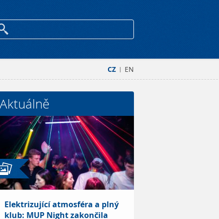
CZ
EN
|
Aktuálně
Elektrizující atmosféra a plný
klub: MUP Night zakončila