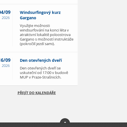
04/09
Windsurfingový kurz
2026
Gargano
Využijte možnosti
windsurfování na konci léta v
atraktivní lokalitě poloostrova
Gargano s možností instruktáže
(pokročilí jezdí sami).
16/09
Den otevřených dveří
2026
Den otevřených dveří se
uskuteční od 17:00 v budově
MUP v Praze-Strašnicích.
PŘEJÍT DO KALENDÁŘE