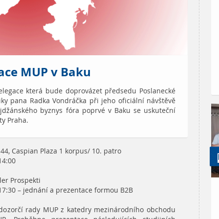
tace MUP v Baku
delegace která bude doprovázet předsedu Poslanecké
y pana Radka Vondráčka při jeho oficiální návštěvě
ajdžánského byznys fóra poprvé v Baku se uskuteční
ty Praha.
i 44, Caspian Plaza 1 korpus/ 10. patro
14:00
iler Prospekti
o 17:30 – jednání a prezentace formou B2B
en dozorčí rady MUP z katedry mezinárodního obchodu