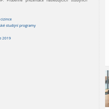
P. Proběhne prezentace následujících studijních
cizince
ské studijní programy
ue 2019