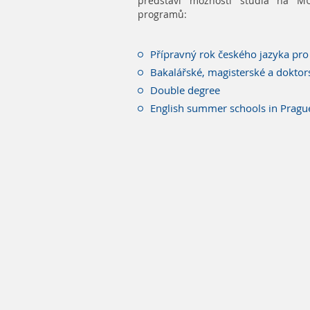
představí možnosti studia na MU
programů:
Přípravný rok českého jazyka pro 
Bakalářské, magisterské a doktor
Double degree
English summer schools in Prag