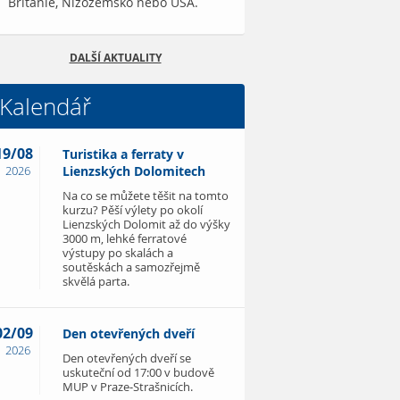
Británie, Nizozemsko nebo USA.
DALŠÍ AKTUALITY
Kalendář
19/08
Turistika a ferraty v
2026
Lienzských Dolomitech
Na co se můžete těšit na tomto
kurzu? Pěší výlety po okolí
Lienzských Dolomit až do výšky
3000 m, lehké ferratové
výstupy po skalách a
soutěskách a samozřejmě
skvělá parta.
02/09
Den otevřených dveří
2026
Den otevřených dveří se
uskuteční od 17:00 v budově
MUP v Praze-Strašnicích.