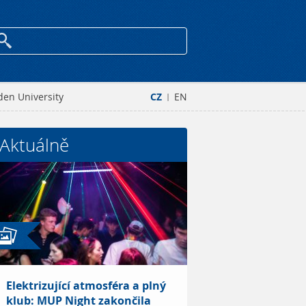
den University
CZ
EN
|
Aktuálně
Elektrizující atmosféra a plný
klub: MUP Night zakončila