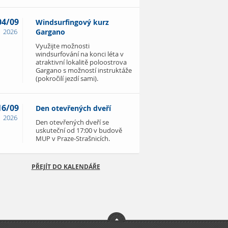
04/09
Windsurfingový kurz
2026
Gargano
Využijte možnosti
windsurfování na konci léta v
atraktivní lokalitě poloostrova
Gargano s možností instruktáže
(pokročilí jezdí sami).
16/09
Den otevřených dveří
2026
Den otevřených dveří se
uskuteční od 17:00 v budově
MUP v Praze-Strašnicích.
PŘEJÍT DO KALENDÁŘE