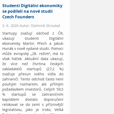
Studenti Digitální ekonomiky
se podíleli na nové studii
Czech Founders
3. 6. 2026 Autor: Dominik Stroukal
Startupy zvažují odchod z ČR,
ukazují studenti Digitální
ekonomiky Martin Přech a Jakub
Hunák v nově vydané studii. Pomoci
může evropský „28. režim“, má to
však háček. Aktuální data ukazují,
že více než čtvrtina českých
zakladatelů startupů (27,2 %)
zvažuje přesun svého sídla do
zahraničí. Tento odchod často není
pouhým rozmarem, ale přímým
požadavkem investorů. Celých 59,5
% startupů se zahraničním
kapitálem dostalo doporučení
relokovat se do zemí s příznivější
legislativou, jako je Irsko, Velká