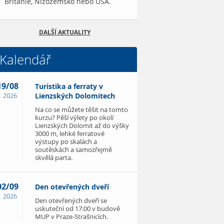
Británie, Nizozemsko nebo USA.
DALŠÍ AKTUALITY
Kalendář
19/08
Turistika a ferraty v
2026
Lienzských Dolomitech
Na co se můžete těšit na tomto
kurzu? Pěší výlety po okolí
Lienzských Dolomit až do výšky
3000 m, lehké ferratové
výstupy po skalách a
soutěskách a samozřejmě
skvělá parta.
02/09
Den otevřených dveří
2026
Den otevřených dveří se
uskuteční od 17:00 v budově
MUP v Praze-Strašnicích.