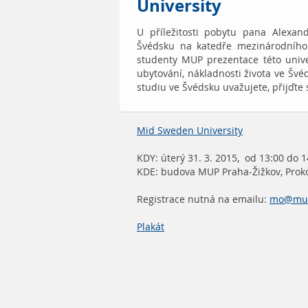
University
U příležitosti pobytu pana Alexa
Švédsku na katedře mezinárodního
studenty MUP prezentace této unive
ubytování, nákladnosti života ve Švé
studiu ve Švédsku uvažujete, přijďte 
Mid Sweden University
KDY: úterý 31. 3. 2015, od 13:00 do 1
KDE: budova MUP Praha-Žižkov, Proko
Registrace nutná na emailu:
mo@mup
Plakát