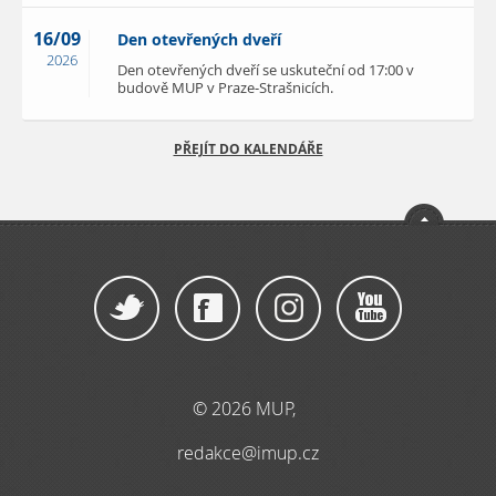
16/09
Den otevřených dveří
2026
Den otevřených dveří se uskuteční od 17:00 v
budově MUP v Praze-Strašnicích.
PŘEJÍT DO KALENDÁŘE
© 2026 MUP,
redakce@imup.cz