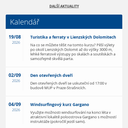
DALŠÍ AKTUALITY
Kalendář
19/08
Turistika a ferraty v Lienzských Dolomitech
2026
Na co se můžete těšit na tomto kurzu? Pěší výlety
po okolí Lienzských Dolomit až do výšky 3000 m,
lehké ferratové výstupy po skalách a soutěskách a
samozřejmě skvělá parta.
02/09
Den otevřených dveří
2026
Den otevřených dveří se uskuteční od 17:00 v
budově MUP v Praze-Strašnicích.
04/09
Windsurfingový kurz Gargano
2026
Využijte možnosti windsurfování na konci léta v
atraktivní lokalitě poloostrova Gargano s možností
instruktáže (pokročilí jezdí sami).