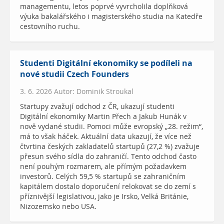
managementu, letos poprvé vyvrcholila doplňková
výuka bakalářského i magisterského studia na Katedře
cestovního ruchu.
Studenti Digitální ekonomiky se podíleli na
nové studii Czech Founders
3. 6. 2026 Autor: Dominik Stroukal
Startupy zvažují odchod z ČR, ukazují studenti
Digitální ekonomiky Martin Přech a Jakub Hunák v
nově vydané studii. Pomoci může evropský „28. režim“,
má to však háček. Aktuální data ukazují, že více než
čtvrtina českých zakladatelů startupů (27,2 %) zvažuje
přesun svého sídla do zahraničí. Tento odchod často
není pouhým rozmarem, ale přímým požadavkem
investorů. Celých 59,5 % startupů se zahraničním
kapitálem dostalo doporučení relokovat se do zemí s
příznivější legislativou, jako je Irsko, Velká Británie,
Nizozemsko nebo USA.