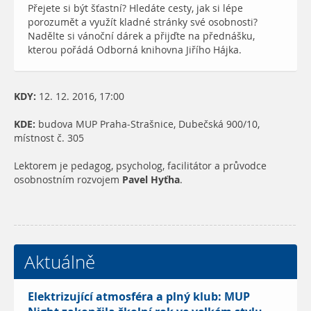
Přejete si být šťastní? Hledáte cesty, jak si lépe
porozumět a využít kladné stránky své osobnosti?
Nadělte si vánoční dárek a přijďte na přednášku,
kterou pořádá Odborná knihovna Jiřího Hájka.
KDY:
12. 12. 2016, 17:00
KDE:
budova MUP Praha-Strašnice, Dubečská 900/10,
místnost č. 305
Lektorem je pedagog, psycholog, facilitátor a průvodce
osobnostním rozvojem
Pavel Hyťha
.
Aktuálně
Elektrizující atmosféra a plný klub: MUP