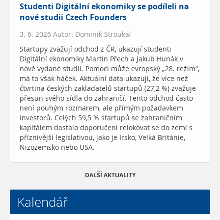
Studenti Digitální ekonomiky se podíleli na
nové studii Czech Founders
3. 6. 2026 Autor: Dominik Stroukal
Startupy zvažují odchod z ČR, ukazují studenti
Digitální ekonomiky Martin Přech a Jakub Hunák v
nově vydané studii. Pomoci může evropský „28. režim“,
má to však háček. Aktuální data ukazují, že více než
čtvrtina českých zakladatelů startupů (27,2 %) zvažuje
přesun svého sídla do zahraničí. Tento odchod často
není pouhým rozmarem, ale přímým požadavkem
investorů. Celých 59,5 % startupů se zahraničním
kapitálem dostalo doporučení relokovat se do zemí s
příznivější legislativou, jako je Irsko, Velká Británie,
Nizozemsko nebo USA.
DALŠÍ AKTUALITY
Kalendář